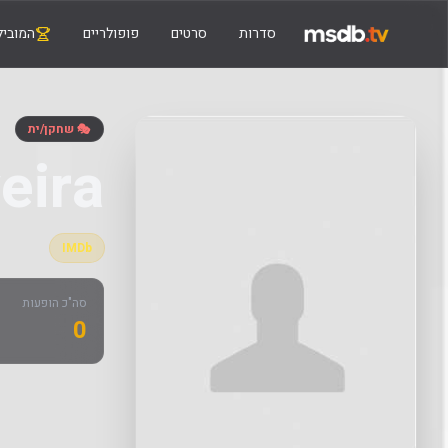
סדרות
סרטים
פופולריים
המוביל
🎭 שחקן/ית
eira
IMDb
סה"כ הופעות
0