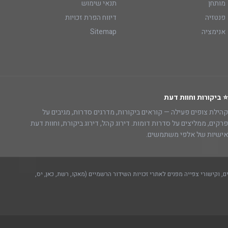
מותחן
תנאי שימוש
פנטזיה
דיווח הפרת זכויות
אנימציה
Sitemap
⭐ ביקורות וחוות דעת
קהילת צופים פעילה — קוראים ביקורות, מדרגים סדרות, מגיבים על
פרקים, ממליצים על סדרות דומות. דירוג קהל, דירוג ביקורת, וחוות דעת
אישיות של אלפי משתמשים.
, וקישורי צפייה מפנים לאתרי זכויות השידור הרשמיים (מאקו, רשת, כאן, יס,