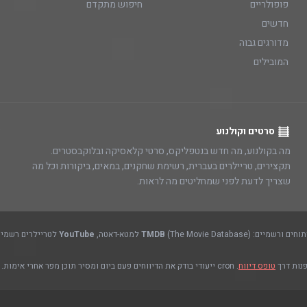
פופולריים
חיפוש מתקדם
חדשים
מדורגים גבוה
המובילים
סרטים וקולנוע
מה בקולנוע, מה חדש בנטפליקס, סרטי קלאסיקה ובלוקבסטרים.
תקצירים, טריילרים בעברית, רשימת שחקנים, במאים, ביקורות וכל מה
שצריך לדעת לפני שמחליטים מה לראות.
(The Movie Database) למטא-דאטה,
TMDB
YouTube
לטריילרים רשמיים
פנות דרך
טופס דיווח
. cron ייעודי בודק את הדיווחים פעם ביום ומסיר תוכן מפר אחרי אימות.