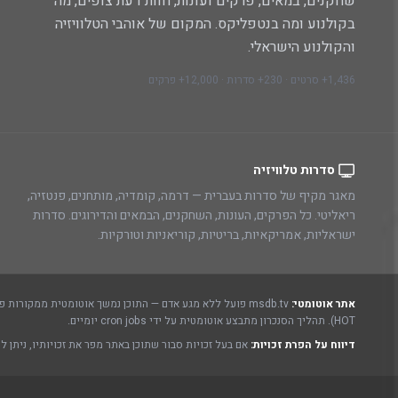
שחקנים, במאים, פרקים ועונות, חוות דעת צופים, מה
בקולנוע ומה בנטפליקס. המקום של אוהבי הטלוויזיה
והקולנוע הישראלי.
1,436+ סרטים · 230+ סדרות · 12,000+ פרקים
סדרות טלוויזיה
מאגר מקיף של סדרות בעברית — דרמה, קומדיה, מותחנים, פנטזיה,
ריאליטי. כל הפרקים, העונות, השחקנים, הבמאים והדירוגים. סדרות
ישראליות, אמריקאיות, בריטיות, קוריאניות וטורקיות.
אתר אוטומטי:
msdb.tv פועל ללא מגע אדם — התוכן נמשך אוטומטית ממקורות פתוחים ורשמיים:
HOT). תהליך הסנכרון מתבצע אוטומטית על ידי cron jobs יומיים.
דיווח על הפרת זכויות:
אם בעל זכויות סבור שתוכן באתר מפר את זכויותיו, ניתן ל