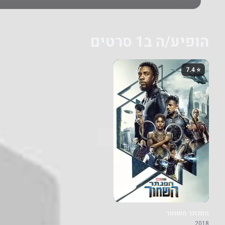
הופיע/ה ב1 סרטים
⭐ 7.4
הפנתר השחור
2018