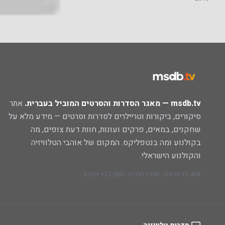
msdb.tv — מאגר הסדרות והסרטים המוביל בעברית.
אתר
סיקורים, ביקורות וטריילרים לסדרות וסרטים — מידע מלא על
שחקנים, במאים, פרקים ועונות, חוות דעת צופים, מה
בקולנוע ומה בנטפליקס. המקום של אוהבי הטלוויזיה
והקולנוע הישראלי.
1,436+ סרטים · 230+ סדרות · 12,000+ פרקים