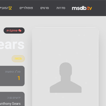
סדרות
סרטים
פופולריים
המוביל
🎭 שחקן/ית
ears
IMDb
סה"כ הופעות
1
ידועים גם כ
nthony Sears,|,