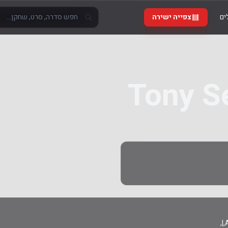
ים
צפייה ישירה
Tony S
A