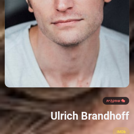
🎭 שחקן/ית
Ulrich Brandhoff
IMDb