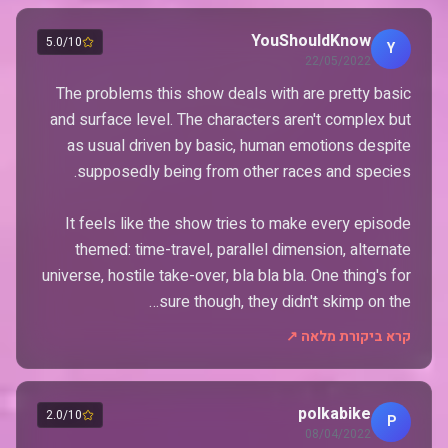
YouShouldKnow
5.0/10
Y
22/05/2022
The problems this show deals with are pretty basic
and surface level. The characters aren't complex but
as usual driven by basic, human emotions despite
It feels like the show tries to make every episode
themed: time-travel, parallel dimension, alternate
universe, hostile take-over, bla bla bla. One thing's for
sure though, they didn't skimp on the…
קרא ביקורת מלאה ↗
polkabike
2.0/10
P
08/04/2022