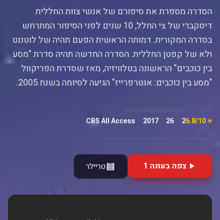
הסדרה מספרת את סיפורם של אנשי צוות החללית
דיסקברי של צי החלל, 10 שנים לפני הסיפור המתרחש
בסדרה המקורית. דמותה הראשית הפעם תהיה של לוטננט
ולא של קפטן החללית. הסדרה החדשה תהיה סדרת "מסע
בין כוכבים" הראשונה בטלוויזיה, מאז שסדרת הפריקוול
"מסע בין כוכבים: אנטרפרייז" הגיעה לסיומה בשנת 2005.
דירוג
עונות
פרקים
משדרת מ-
רשת
CBS All Access
2017
26
2
⭐ 6.8/10
צפה בעונה 1
טריילר