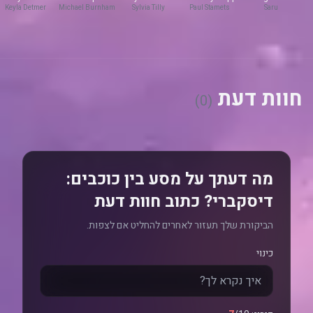
Martin-Green
Keyla Detmer
Michael Burnham
Sylvia Tilly
Paul Stamets
Saru
חוות דעת
(0)
מה דעתך על מסע בין כוכבים:
דיסקברי? כתוב חוות דעת
הביקורת שלך תעזור לאחרים להחליט אם לצפות.
כינוי