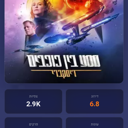
דירוג
צפיות
2.9K
6.8
עונות
פרקים