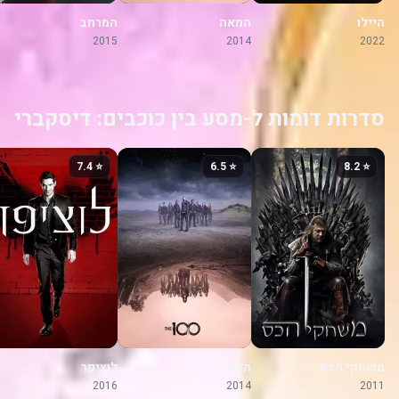
היילו
המאה
המרחב
2015
2014
2022
סדרות דומות ל-מסע בין כוכבים: דיסקברי
⭐ 7.4
⭐ 6.5
⭐ 8.2
משחקי הכס
המאה
לוציפר
2016
2014
2011