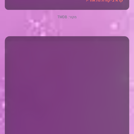
קרא ביקורת מלאה ↗
מקור:
TMDB