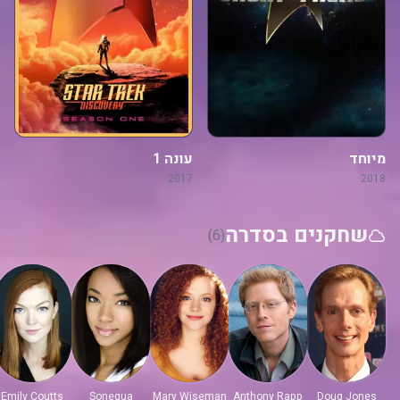
מיוחד
עונה 1
2017
2018
שחקנים בסדרה
(6)
Emily Coutts
Sonequa
Mary Wiseman
Anthony Rapp
Doug Jones