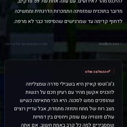
להיכנס מהר לאירועים. עם עונה אחת של 59 פרקים,
מדובר בתוכנית שמזמינה התמכרות הדרגתית וממשיכה
לדחוף קדימה עד שמרגישים שהסיפור כבר לא מרפה.
— צוות msdb.tv
סקירה מבוססת על מידע רשמי
"
ההמלצה שלנו
ג'וג'וטסו קאיזן היא בשבילי סדרה שמצליחה
להכניס אקשן מהיר עם רעיון חכם על רגשות
שהופכים ממש לסכנה. היא הכי מתאימה כשיש
מצב רוח של מתח ותזוזה מתמדת, אבל עדיין רוצים
עולם פנטזיה עם עומק ויחסים בין דמויות
שמסבירים למה כל קרב באמת חשוב. אם אתה