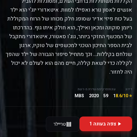
הקללות משתוללות ברחבי העולם, ומסוגלות להוביל
אנשים לאסון נורא ואפילו למוות. איטאדורי יוג'י הוא ילד
בעל כוח פיזי אדיר שסופג חלק מכוחו של הרוח המקוללת
ריומן סוקונה ומכאן ואילך, הוא חולק איתו גוף. בהדרכתו
של המכשף החזקי ביותר, גוג'ו סאטורו, איטאדורי מתקבל
לבית הספר התיכון הטכני למכשפים של טוקיו, ארגון
שנלחם בקללות... וכך מתחיל סיפור הגבורה של ילד שהפך
לקללה כדי לשאת קללה, חיים מהם הוא לעולם לא יכול
היה לחזור.
דירוג
עונות
פרקים
משדרת מ-
רשת
MBS
2020
59
1
⭐ 8.6/10
צפה בעונה 1
טריילר