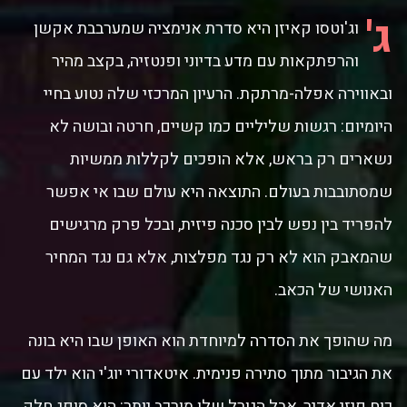
ג'
וג'וטסו קאיזן היא סדרת אנימציה שמערבבת אקשן
והרפתקאות עם מדע בדיוני ופנטזיה, בקצב מהיר
ובאווירה אפלה-מרתקת. הרעיון המרכזי שלה נטוע בחיי
היומיום: רגשות שליליים כמו קשיים, חרטה ובושה לא
נשארים רק בראש, אלא הופכים לקללות ממשיות
שמסתובבות בעולם. התוצאה היא עולם שבו אי אפשר
להפריד בין נפש לבין סכנה פיזית, ובכל פרק מרגישים
שהמאבק הוא לא רק נגד מפלצות, אלא גם נגד המחיר
האנושי של הכאב.
מה שהופך את הסדרה למיוחדת הוא האופן שבו היא בונה
את הגיבור מתוך סתירה פנימית. איטאדורי יוג'י הוא ילד עם
כוח פיזי אדיר, אבל הגורל שלו מורכב יותר: הוא סופג חלק