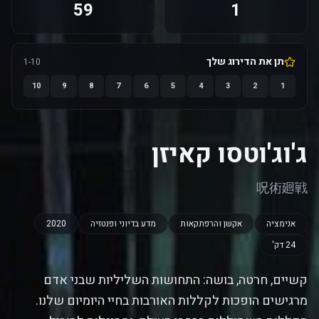
59
1
תן את הדירוג שלך
1-10
10
9
8
7
6
5
4
3
2
1
ג'וג'וטסו קאיזן
呪術廻戦
אנימציה
אקשן והרפתקאות
מדע בדיוני ופנטזיה
2020
24 דק'
קשיים, חרטה, בושה: התחושות השליליות שבני אדם
מרגישים הופכות לקללות האורבות בחיי היומיום שלנו.