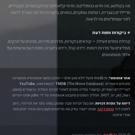
מה בקולנוע, מה חדש בנטפליקס, סרטי קלאסיקה ובלוקבסטרים. תקצירים,
טריילרים בעברית, רשימת שחקנים, במאים, ביקורות וכל מה שצריך לדעת
לפני שמחליטים מה לראות.
⭐ ביקורות וחוות דעת
קהילת צופים פעילה — קוראים ביקורות, מדרגים סדרות, מגיבים על פרקים,
ממליצים על סדרות דומות. דירוג קהל, דירוג ביקורת, וחוות דעת אישיות של
אלפי משתמשים.
אתר אוטומטי:
msdb.tv פועל ללא מגע אדם — התוכן נמשך אוטומטית ממקורות
פתוחים ורשמיים:
(The Movie Database) למטא-דאטה,
TMDB
YouTube
לטריילרים רשמיים, וקישורי צפייה מפנים לאתרי זכויות השידור הרשמיים (מאקו,
רשת, כאן, יס, HOT). תהליך הסנכרון מתבצע אוטומטית על ידי cron jobs יומיים.
דיווח על הפרת זכויות:
אם בעל זכויות סבור שתוכן באתר מפר את זכויותיו, ניתן
לפנות דרך
טופס דיווח
. cron ייעודי בודק את הדיווחים פעם ביום ומסיר תוכן מפר
אחרי אימות.
© 2026
msdb.tv
· כל הזכויות שמורות