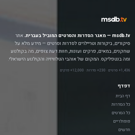
msdb.tv — מאגר הסדרות והסרטים המוביל בעברית.
אתר
סיקורים, ביקורות וטריילרים לסדרות וסרטים — מידע מלא על
שחקנים, במאים, פרקים ועונות, חוות דעת צופים, מה בקולנוע
ומה בנטפליקס. המקום של אוהבי הטלוויזיה והקולנוע הישראלי.
1,436+ סרטים · 230+ סדרות · 12,000+ פרקים
דפדף
דף הבית
כל הסדרות
כל הסרטים
פופולריים
חדשים