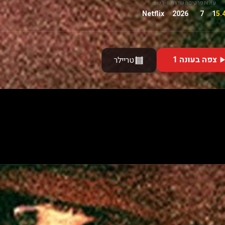
עונות
פרקים
משדרת מ-
רשת
Netflix
2026
7
1
צפה בעונה 1
טריילר