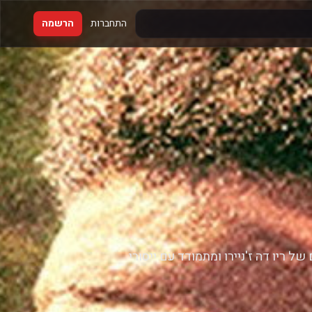
התחברות
הרשמה
 ריו דה ז'ניירו ומתמודד עם ייסורי