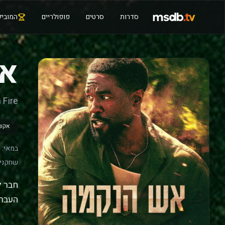
סדרות
סרטים
פופולריים
המוביל
אש
 Fire
אקשן
במאי:
שחקנים
חבר ל
העבר 