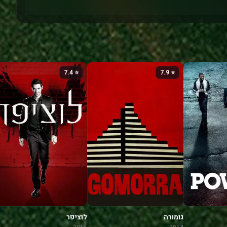
⭐ 7.4
⭐ 7.9
גומורה
לוציפר