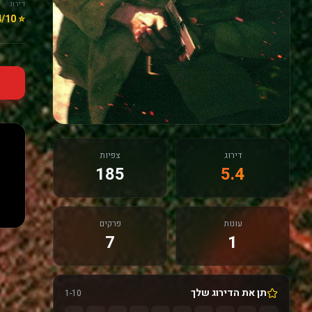
דירוג
⭐ 5.4/10
דירוג
צפיות
185
5.4
עונות
פרקים
7
1
תן את הדירוג שלך
1-10