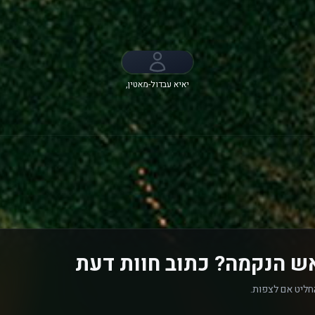
יאיא עבדול-מאטין,
Billie Boullet,
Scoot McNairy,
אליס בראגה
ש הנקמה? כתוב חוות דעת
חליט אם לצפות.