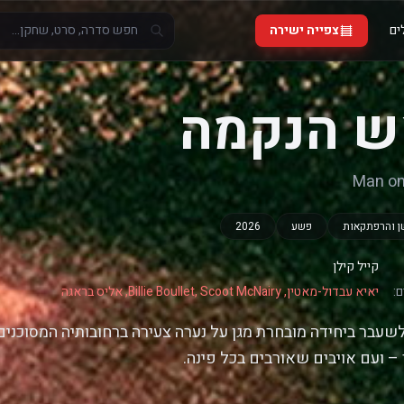
ים
צפייה ישירה
 הנקמה
Man on
 והרפתקאות
פשע
2026
קייל קילן
:
יאיא עבדול-מאטין, Billie Boullet, Scoot McNairy, אליס בראגה
שעבר ביחידה מובחרת מגן על נערה צעירה ברחובותיה המסוכנים של
– ועם אויבים שאורבים בכל פינה.