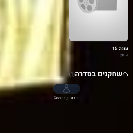
עונה 15
2014
שחקנים בסדרה
(1)
טד דנסון, George
Eads, Jorja Fox,
Eric Szmanda,
Robert David
Hall, Wallace
Langham, Jon
Wellner,
Elisabeth