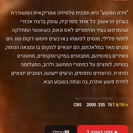
"זירת הפשע" היא תוכנית טלוויזיה אמריקאית המשודרת
בערוץ הראשון: כל אחד מפרקיה, עוסק ברצח אכזרי
שהתרחש בעיר ההימורים לאס וגאס, כשאנשי המחלקה
לזיהוי פלילי, מנסים לפענחו בארבעים וחמש דקות נטו. הם
טובים מאד במלאכתם, הם יוצאים למקום בו נמצאה הגופה,
מאירים בפנסיהם, מתבוננים במיקרוסקופים, מחטטים
בגוויות, לוחצים על כפתורי המחשב ולרוב, התעלומה
נפתרת. הרוצחים נתפסים, הרעים ייענשו, הטובים יוצאים
לזירת פשע אחרת, בה נצפה בשבוע הבא.
דירוג
עונות
פרקים
משדרת מ-
רשת
CBS
2000
335
15
⭐ 7.6/10
צפה בעונה 1
טריילר