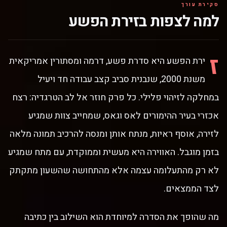
Harnois, אליזבת
סקירת עורך
שו, David
למה לצפות בזירת הפשע
Berman
ז
ירת הפשע היא סדרת פשע, דרמה ומסתורין אמריקאית
משנת 2000, שנבנית סביב קצב עבודה חד ויעיל
במחלקה לזיהוי פלילי. כל פרק חוזר אל לב הטרגדיה: רצח
אכזרי בעיר ההימורים לאס וגאס, שמחייב צוות שמגיע
לזירה, אוסף ראיות, מנתח אותן ומנסה להרכיב תמונה מלאה
בזמן מוגבל. האווירה היא מעשית וממוקדת, עם מתח שמגיע
לא רק מהתעלומה עצמה אלא מהתחושה שהשעון מתקתק
לצד הממצאים.
מה שהופך את הסדרה למיוחדת הוא השילוב בין כתיבה