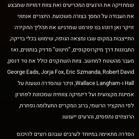
שמחזיקה את הרגעים המכריעים ואת צוות דמויות שמבצע
את העבודה על המסך בצורה משכנעת. היוצרים אנתוני
זויקר ואן דונהו בנו פורמט שמדגיש את תהליך החקירה:
התייצבות במקום שבו נמצאה הגופה, שימוש בכלי בדיקה,
התבוננות דרך מיקרוסקופים, “חיטוט” מדויק בנתונים, ואז
מעבר מהשטח למחשב. צוות השחקנים כולל את טד דנסון,
George Eads, Jorja Fox, Eric Szmanda, Robert David
Hall ו-Wallace Langham, וניכר שהסדרה נשענת על
אמינות מקצועית ועל דינמיקה צוותית שמכוונת לפתרון.
לפי התקציר הרשמי, ברוב המקרים התעלומה נפתרת,
הרוצחים נתפסים, והרעים ייענשו.
הסדרה מתאימה במיוחד לערבים שבהם רוצים להיכנס