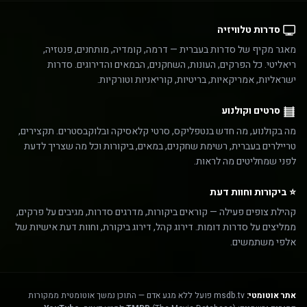
סדרות טלוויזיה
מאגר מקיף של סדרות בעברית — דרמה, קומדיה, מותחנים, פנטזיה,
ריאליטי. כל הפרקים, העונות, השחקנים, הבמאים והדירוגים. סדרות
ישראליות, אמריקאיות, בריטיות, קוריאניות וטורקיות.
סרטים וקולנוע
מה בקולנוע, מה חדש בנטפליקס, סרטי קלאסיקה ובלוקבסטרים. תקצירים,
טריילרים בעברית, רשימת שחקנים, במאים, ביקורות וכל מה שצריך לדעת
לפני שמחליטים מה לראות.
⭐ ביקורות וחוות דעת
קהילת צופים פעילה — קוראים ביקורות, מדרגים סדרות, מגיבים על פרקים,
ממליצים על סדרות דומות. דירוג קהל, דירוג ביקורת, וחוות דעת אישיות של
אלפי משתמשים.
אתר אוטומטי:
msdb.tv פועל ללא מגע אדם — התוכן נמשך אוטומטית ממקורות