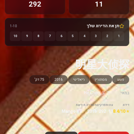
292
11
תן את הדירוג שלך
1-10
10
9
8
7
6
5
4
3
2
1
明星大侦探
פשע
מסתורין
ריאליטי
2016
75 דק'
במאי:
He Chen, 晏吉
דירוג
עונות
פרקים
משדרת מ-
רשת
Mango TV
2016
292
11
⭐ 8.4/10