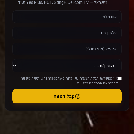
בישראל — Yes Plus, HOT, Sting+, Cellcom TV ועוד.
אני מאשר/ת קבלת הצעות שיווקיות מ-msdb.tv ומשותפיה. אפשר
להסיר את ההסכמה בכל עת.
קבל הצעה