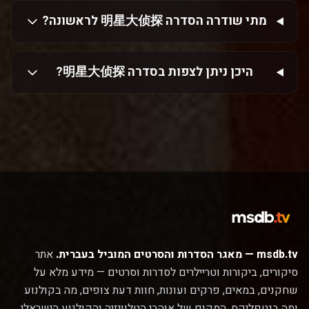
מתי שודרה הסדרה 明星大侦探 לראשונה?
היכן ניתן לצפות בסדרה 明星大侦探?
msdb.tv — מאגר הסדרות והסרטים המוביל בעברית.
אתר
סיקורים, ביקורות וטריילרים לסדרות וסרטים — מידע מלא על
שחקנים, במאים, פרקים ועונות, חוות דעת צופים, מה בקולנוע
ומה בנטפליקס. המקום של אוהבי הטלוויזיה והקולנוע הישראלי.