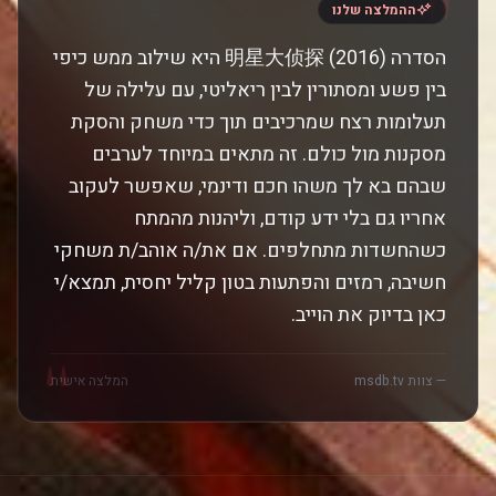
"
ההמלצה שלנו
הסדרה 明星大侦探 (2016) היא שילוב ממש כיפי
בין פשע ומסתורין לבין ריאליטי, עם עלילה של
תעלומות רצח שמרכיבים תוך כדי משחק והסקת
מסקנות מול כולם. זה מתאים במיוחד לערבים
שבהם בא לך משהו חכם ודינמי, שאפשר לעקוב
אחריו גם בלי ידע קודם, וליהנות מהמתח
כשהחשדות מתחלפים. אם את/ה אוהב/ת משחקי
חשיבה, רמזים והפתעות בטון קליל יחסית, תמצא/י
כאן בדיוק את הוייב.
"
— צוות msdb.tv
המלצה אישית