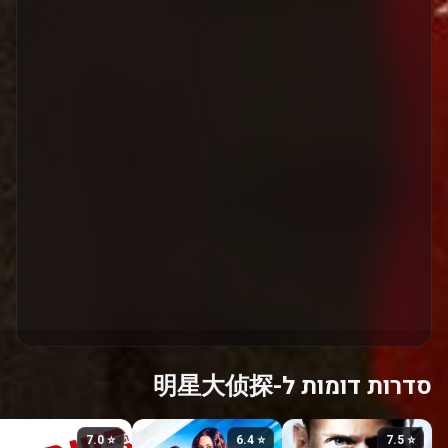
סדרות דומות ל-明星大侦探
⭐ 7.0
⭐ 6.4
⭐ 7.5