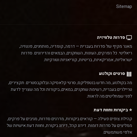
Sitemap
סדרות טלוויזיה
מאגר מקיף של סדרות בעברית — דרמה, קומדיה, מותחנים, פנטזיה,
ריאליטי. כל הפרקים, העונות, השחקנים, הבמאים והדירוגים. סדרות
ישראליות, אמריקאיות, בריטיות, קוריאניות וטורקיות.
סרטים וקולנוע
מה בקולנוע, מה חדש בנטפליקס, סרטי קלאסיקה ובלוקבסטרים. תקצירים,
טריילרים בעברית, רשימת שחקנים, במאים, ביקורות וכל מה שצריך לדעת
לפני שמחליטים מה לראות.
⭐ ביקורות וחוות דעת
קהילת צופים פעילה — קוראים ביקורות, מדרגים סדרות, מגיבים על פרקים,
ממליצים על סדרות דומות. דירוג קהל, דירוג ביקורת, וחוות דעת אישיות של
אלפי משתמשים.