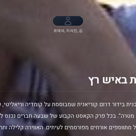
유재석, 지석진, 김
종국, 하하, 송지효,
양세찬, 지예은, 강
개리, 이광수, 전소
민
 באיש רץ
נית בידור דרום קוריאנית שמבוססת על קומדיה וריאליטי, 
מטרה”. בכל פרק הקאסט הקבוע של שבעה חברים נכנס לז
מתווספים אורחים מפורסמים לעיתים. האווירה קלילה ותחרו