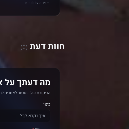
— צוות msdb.tv
חוות דעת
(0)
מה דעתך על א
הביקורת שלך תעזור לאחרים לה
כינוי