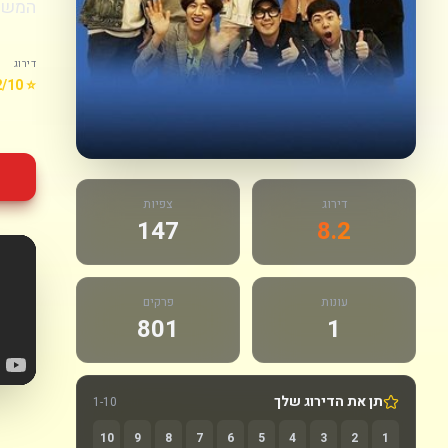
המשתנ
דירוג
⭐ 8.2/10
דירוג
צפיות
147
8.2
עונות
פרקים
801
1
תן את הדירוג שלך
1-10
10
9
8
7
6
5
4
3
2
1