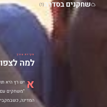
שחקנים בסדרה
(1)
סקירת עורך
למה לצפות
א
יש רץ היא תוכ
“משחקים עם 
המדינה, כשבמקביל 