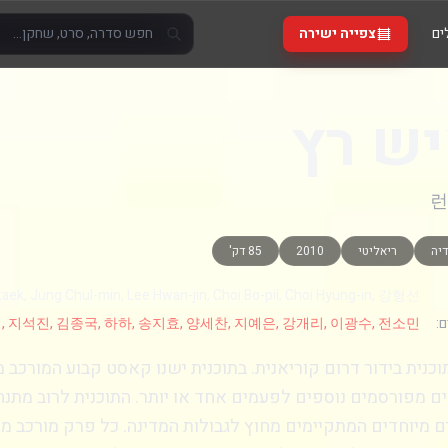
ים
צפייה ישירה
ש רץ
런
יה
ריאליטי
2010
85 דק'
taek, Jung Chul-min, Lee Hwan-jin, Choi Bo-pil, Choi Hyung-in, 강형선
:
 지석진, 김종국, 하하, 송지효, 양세찬, 지예은, 강개리, 이광수, 전소민
ם מפורסמים נוספים לפעמים אחד או יותר. התוכנית לרוב מתנה
 מיוחדים המתקיימים מחוץ לגבולות המדינה. כל פרק מורכ