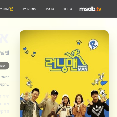
סדרות
סרטים
פופולריים
המוביל
אי
닝맨
קומד
במאי:
שחקנים
אורחי
פרקים