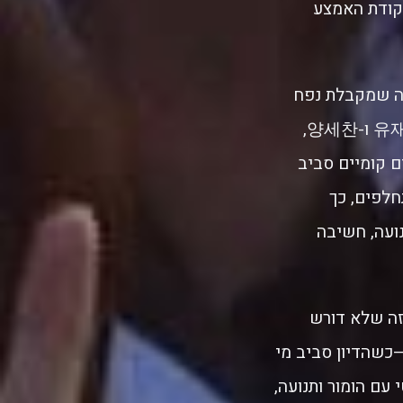
קודת האמצע
קה שמקבלת נפח
בכל פרק מחדש. בקאסט המרכזי מככבים 유재석, 지석진, 김종국, 하하, 송지효 ו-양세찬,
 קומיים סביב
חלפים, כך
ועה, חשיבה
זה שלא דורש
—כשהדיון סביב מי
עם הומור ותנועה,