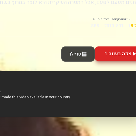
ים מפעם לפעם, אבל המטרה העיקרית היא לנצח במרוץ כשחקן
עונות
פרקים
משדרת מ-
רשת
SBS
2010
801
1
צפה בעונה 1
טריילר