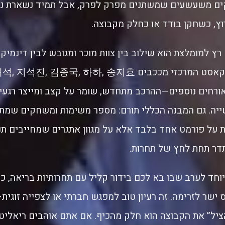
ים משעשעים שמשתנים מפרק לפרק, אבל תמיד נשארת נ
ץ, כשחקן בודד או כחלק מקבוצה.
ץ למומלצת הוא שילוב בין צוות מוכר ומגובש לבין דינמי
ורחים נוספים—ההרכב מתחדש, שומר על קצב ומייצר רגעים
ושייה. גם המבנה הכללי תורם: מספר משימות ומשחקים שמת
 על פורמט אחד בלבד אלא על מגוון אתגרים שמחייבים תנ
תדר תחת לחץ של תחרות.
חד לערב שבו בא לכם בידור קליל עם תחרותיות בריאה, כ
 ישר לזרימה. זה רעיון טוב למפגש חברתי או לצפייה זוגית
הציל” את הקבוצה הוא חלק מהכיף. אם אתם אוהבים ריאליטי 