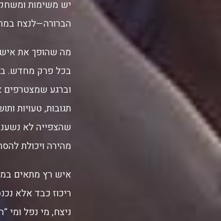
יש משימות ומשחק
הברורה—לנצח במרו
מה שהופך את איש ר
וברגע שמצטרפים א
תגובות, טעויות ות
שהצפייה לא נשענת
מהירה ויכולת להס
איש רץ מתאים במיו
ריכוז כבד אלא נכנס
ניצח, מי נפל ומי “