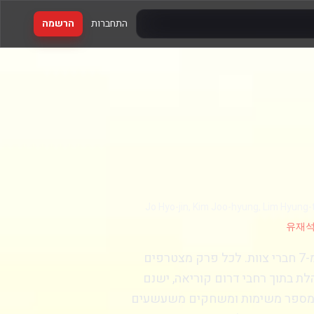
התחברות
הרשמה
Jo Hyo-jin, Kim Joo-hyung, Lim Hyung-
유재석,
היא תוכנית בידור דרום קוריאנית. בתוכנית ישנו קאסט קבוע המורכב מ-7 חברי צוות. לכל פרק מצטרפים
לת בתוך רחבי דרום קוריאה, ישנם
ב ממספר משימות ומשחקים משעשעים