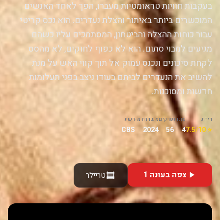
בעקבות חוויות טראומטיות מעברו, הפך לאחד האנשים
המוכשרים ביותר באיתור והצלת נעדרים. הוא נכס קריטי
עבור כוחות ההצלה והביטחון, המסתמכים עליו כשהם
מגיעים למבוי סתום. הוא לא כפוף לחוקים, לא מהסס
לקחת סיכונים ונכנס עמוק אל תוך קווי האש על מנת
להשיב את הנעדרים לביתם בעודו ניצב בפני תעלומות
חדשות ומסוכנות.
דירוג
עונות
פרקים
משדרת מ-
רשת
CBS
2024
56
4
⭐ 7.5/10
צפה בעונה 1
טריילר