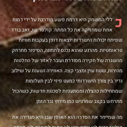
כ
ללי המשחק היא דרמת פשע מודרכת על ידי דמות
אחת שמחזיקה את כל המתח: קולטר שו, זאב בודד
שפיתח יכולות הישרדות יוצאות דופן בעקבות חוויות
טראומטיות. מהרגע שהוא נכנס לתמונה, הסיפור מתרחק
מהשגרה של חקירה מסודרת ועובר לאזור של החלטות
מהירות, שטח עוין ומצבי קצה. האווירה נשענת על שילוב
נדיר בין צורך הישרדותי כמעט פיזי לבין תעלומות
שמתחילות כהצלה ומסתעפות לסכנות חדשות, כשהכול
מתרחש בקצב שמרגיש כמו מירוץ נגד הזמן.
מה שמייחד את הסדרה הוא האופן שבו היא מגדירה את