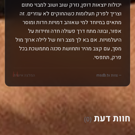
יכולות יוצאות דופן, נזרק שוב ושוב למבוי סתום
וצריך לפרק תעלומות כשהחוקים לא עוזרים. זה
מתאים במיוחד למי שאוהב דמויות חדות ומוסר
אפור, ובונה מתח דרך פעולה חדה וחידות על
היעלמויות. אם בא לך מצב רוח של לילה ארוך מול
מסך, עם קצב מהיר ותחושת סכנה מתמשכת בכל
פרק, תתפסי.
"
— צוות msdb.tv
המלצה אישית
חוות דעת
(0)