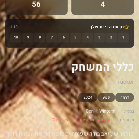
56
4
תן את הדירוג שלך
1-10
10
9
8
7
6
5
4
3
2
1
כללי המשחק
Tracker
דרמה
פשע
2024
במאי:
Ben H. Winters
שחקנים:
ג'סטין הארטלי, פיונה רנה, Chris Lee
קולטר שו, זאב בודד שפיתח יכולות הישרדות יוצאות דופן