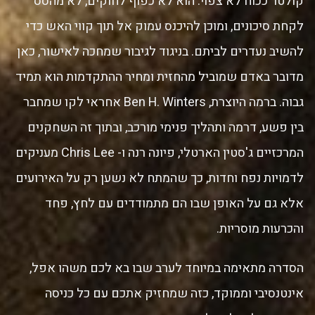
קולטר ככוח לא צפוי: הוא לא כפוף לחוקים, לא מהסס
לקחת סיכונים, ומוכן להיכנס עמוק אל תוך קווי האש כדי
להשיב נעדרים לביתם. בניגוד לגיבור שמחכה לאישור, כאן
מדובר באדם שמוביל מהחזית ומחיר ההתקדמות הוא תמיד
גבוה. ברמה היוצרת, Ben H. Winters אחראי לקו שמחבר
בין פשע, דרמה ותהליך פנימי מורכב, ובתוך זה השחקנים
המרכזיים ג'סטין הארטלי, פיונה רנה ו- Chris Lee מעניקים
לדמויות נפח וחדות, כך שהמתח לא נשען רק על האירועים
אלא גם על האופן שבו הם מתמודדים עם לחץ, פחד
והכרעות מוסריות.
הסדרה מתאימה במיוחד לערב שבו בא לכם משהו אפל,
אינטנסיבי וממוקד, כזה שמחזיק אתכם עם כל כניסה