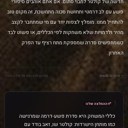
חדשה של קולטר למבוי סתום. אם אתם אוהבים סיפורי
פשע עם לב דרמטי ותחושת סכנה מתמשכת, זה מקום טוב
להתחיל ממנו. מומלץ לצפות יחד עם מי שמתחבר לקצב
מהיר ולדמויות שלא משחקות לפי הכללים, או פשוט לבד
כשמחפשים סדרה שמספקת מתח רציף עד הפרק
האחרון.
— צוות msdb.tv
סקירה מבוססת על מידע רשמי
"
ההמלצה שלנו
כללי המשחק היא סדרת פשע-דרמה שמרגישה
כמו מותחן הישרדות: קולטר שו, זאב בודד עם