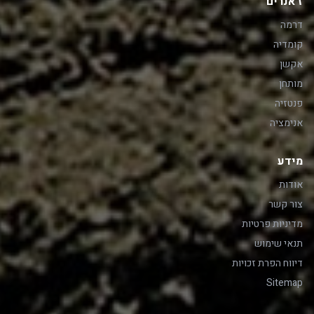
ז'אנרים
דרמה
קומדיה
אקשן
מותחן
פנטזיה
אנימציה
מידע
אודות
צור קשר
מדיניות פרטיות
תנאי שימוש
דיווח הפרת זכויות
Sitemap