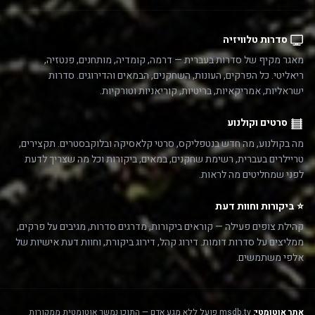
סדרות טלוויזיה
מאגר מקיף של סדרות בעברית — דרמה, קומדיה, מותחנים, פנטזיה,
ריאליטי. כל הפרקים, העונות, השחקנים, הבמאים והדירוגים. סדרות
ישראליות, אמריקאיות, בריטיות, קוריאניות וטורקיות.
סרטים וקולנוע
מה בקולנוע, מה חדש בנטפליקס, סרטי קלאסיקה ובלוקבסטרים. תקצירים,
טריילרים בעברית, רשימת שחקנים, במאים, ביקורות וכל מה שצריך לדעת
לפני שמחליטים מה לראות.
⭐ ביקורות וחוות דעת
קהילת צופים פעילה — קוראים ביקורות, מדרגים סדרות, מגיבים על פרקים,
ממליצים על סדרות דומות. דירוג קהל, דירוג ביקורת, וחוות דעת אישיות של
אלפי משתמשים.
אתר אוטומטי:
msdb.tv פועל ללא מגע אדם — התוכן נמשך אוטומטית ממקורות