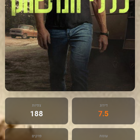
דירוג
צפיות
188
7.5
עונות
פרקים