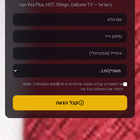
בישראל — Yes Plus, HOT, Sting+, Cellcom TV ועוד.
אני מאשר/ת קבלת הצעות שיווקיות מ-msdb.tv ומשותפיה. אפשר
להסיר את ההסכמה בכל עת.
קבל הצעה