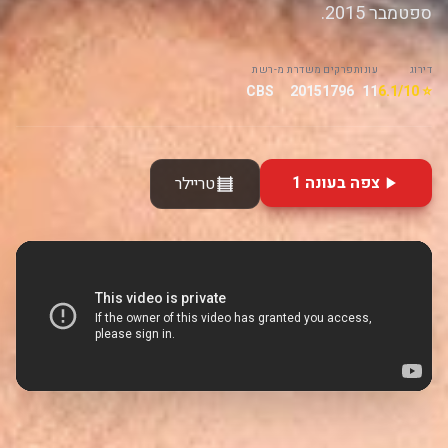
ספטמבר 2015.
דירוג
עונות
פרקים
משדרת מ-
רשת
CBS
2015
1796
11
⭐ 6.1/10
צפה בעונה 1
טריילר