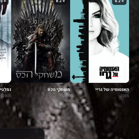
⭐ 7.5
⭐ 8.2
⭐ 6.2
האנטומיה של גריי
משחקי הכס
נמלטי
2005
2011
2005