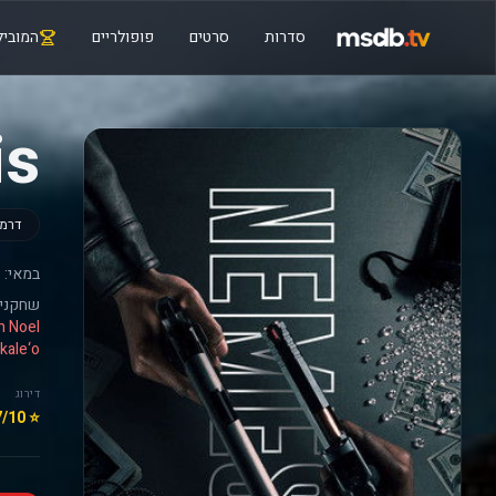
סדרות
סרטים
פופולריים
המוביל
is
דרמ
במאי:
שחקנים
Ikale‘o
דירוג
⭐ 6.7/10