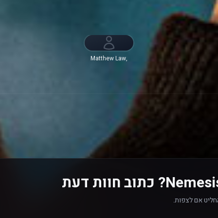
Matthew Law,
Y'lan Noel,
קלאופטרה קולמן,
טרה הייל, דומיניק
לומברדוזי, Ariana
Guerra, Jonnie
Park, גבריאל דניס,
Michael Potts,
Sophina Brown,
Jeff Pierre, Cedric
Joe, Siua Ikale‘o
חליט אם לצפות.