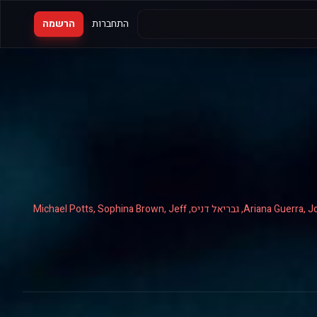
התחברות
הרשמה
Matthew Law, Y'lan Noel, קלאופטרה קולמן, טרה הייל, דומיניק לומברדוזי, Ariana Guerra, Jonnie Park, גבריאל דניס, Michael Potts, Sophina Brown, Jeff