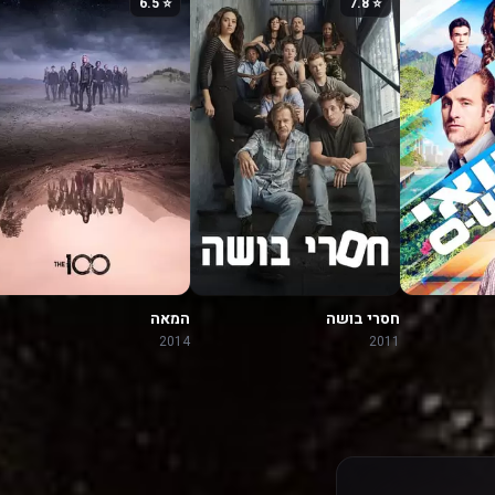
⭐ 6.5
⭐ 7.8
חסרי בושה
המאה
2014
2011