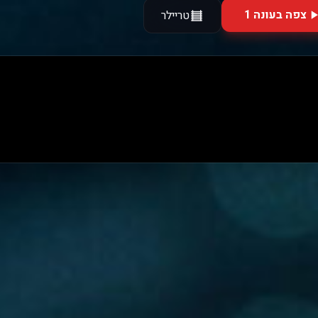
צפה בעונה 1
טריילר