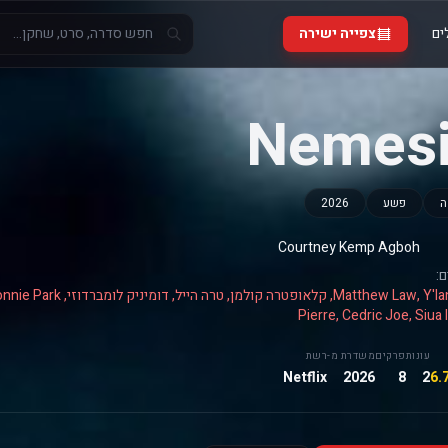
ים
צפייה ישירה
Nemes
ה
פשע
2026
Courtney Kemp Agboh
:
Pierre, Cedric Joe, Siua 
עונות
פרקים
משדרת מ-
רשת
Netflix
2026
8
2