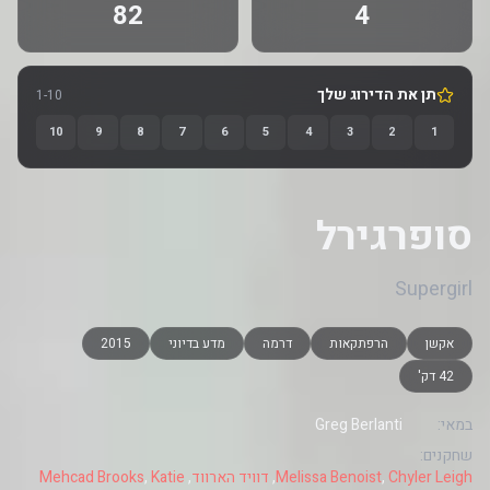
82
4
תן את הדירוג שלך
1-10
10
9
8
7
6
5
4
3
2
1
סופרגירל
Supergirl
אקשן
הרפתקאות
דרמה
מדע בדיוני
2015
42 דק'
במאי:
Greg Berlanti
שחקנים:
Chyler Leigh
,
Melissa Benoist
,
דוויד הארווד
,
Katie
,
Mehcad Brooks