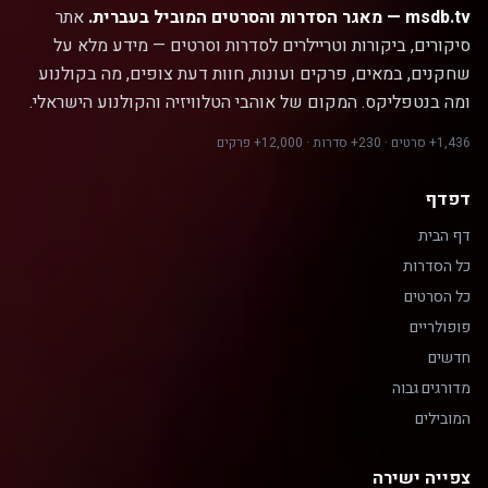
msdb.tv — מאגר הסדרות והסרטים המוביל בעברית.
אתר
סיקורים, ביקורות וטריילרים לסדרות וסרטים — מידע מלא על
שחקנים, במאים, פרקים ועונות, חוות דעת צופים, מה בקולנוע
ומה בנטפליקס. המקום של אוהבי הטלוויזיה והקולנוע הישראלי.
1,436+ סרטים · 230+ סדרות · 12,000+ פרקים
דפדף
דף הבית
כל הסדרות
כל הסרטים
פופולריים
חדשים
מדורגים גבוה
המובילים
צפייה ישירה