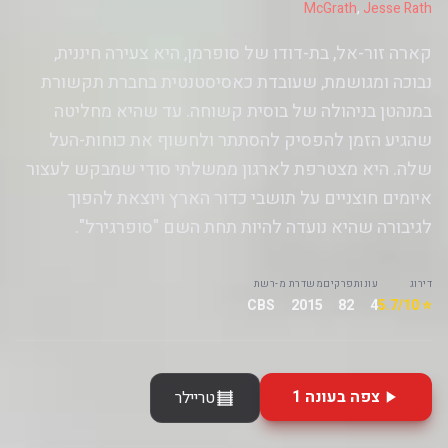
McGrath
,
Jesse Rath
קארה זור-אל, בת-דודו של סופרמן, היא צעירה חיננית,
נבוכה ומגושמת, שעובדת כאסיסטנטית בחברת תקשורת
במנהטן בניהולה של בוסית קשוחה. עד שהיא מחליטה
שהגיע הזמן להפסיק להסתתר ולחשוף את כוחות-העל
שלה. היא מצטרפת לארגון ממשלתי סודי שמבקש לעצור
איומים חוצניים על תושבי כדור הארץ ויוצאת להפוך
לגיבורה שהיא נועדה להיות תחת השם "סופרגירל".
דירוג
עונות
פרקים
משדרת מ-
רשת
CBS
2015
82
4
⭐ 5.7/10
צפה בעונה 1
טריילר