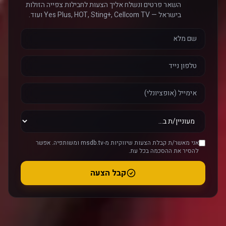
השאר פרטים ונשלח אליך הצעות לחבילות צפייה הזולות
בישראל — Yes Plus, HOT, Sting+, Cellcom TV ועוד.
אני מאשר/ת קבלת הצעות שיווקיות מ-msdb.tv ומשותפיה. אפשר
להסיר את ההסכמה בכל עת.
קבל הצעה