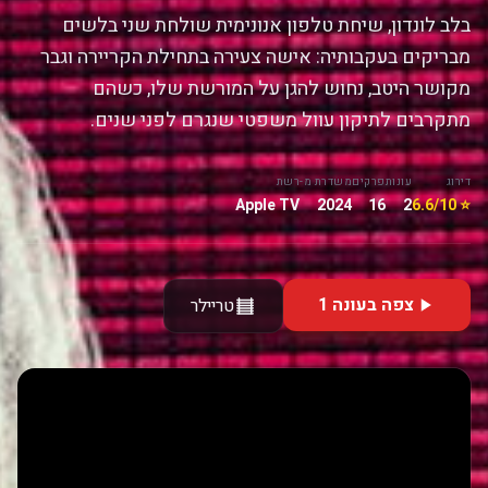
בלב לונדון, שיחת טלפון אנונימית שולחת שני בלשים
מבריקים בעקבותיה: אישה צעירה בתחילת הקריירה וגבר
מקושר היטב, נחוש להגן על המורשת שלו, כשהם
מתקרבים לתיקון עוול משפטי שנגרם לפני שנים.
דירוג
עונות
פרקים
משדרת מ-
רשת
Apple TV
2024
16
2
⭐ 6.6/10
צפה בעונה 1
טריילר