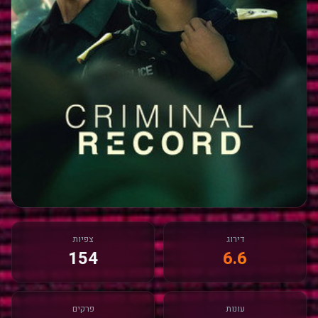
דירוג
צפיות
154
6.6
עונות
פרקים