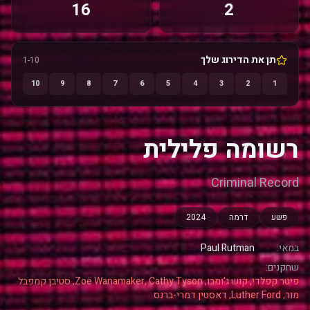
16
2
תן את הדירוג שלך
1-10
10
9
8
7
6
5
4
3
2
1
רשומה פלילית
Criminal Record
פשע
דרמה
2024
במאי:
Paul Rutman
שחקנים:
פיטר קפלדי, קוש ג'ומבו, Zoë Wanamaker, Cathy Tyson, סטיבן קמפבל
מור, Luther Ford, דאסטין דמרי-ברנס