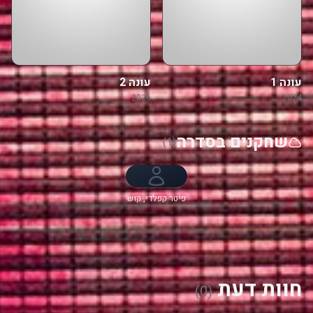
עונה 1
עונה 2
2026
2024
שחקנים בסדרה
(1)
פיטר קפלדי, קוש
ג'ומבו, Zoë
Wanamaker,
Cathy Tyson,
סטיבן קמפבל
מור, Luther
Ford, דאסטין
דמרי-ברנס
חוות דעת
(0)