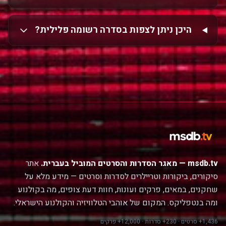
היכן ניתן לצפות בסדרה רשומה פלילית?
msdb.tv — מאגר הסדרות והסרטים המוביל בעברית.
אתר
סיקורים, ביקורות וטריילרים לסדרות וסרטים — מידע מלא על
שחקנים, במאים, פרקים ועונות, חוות דעת צופים, מה בקולנוע
ומה בנטפליקס. המקום של אוהבי הטלוויזיה והקולנוע הישראלי.
1,436+ סרטים · 230+ סדרות · 12,000+ פרקים