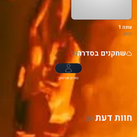
עונה 1
2025
שחקנים בסדרה
(1)
טארון אגרטון,
ג'רני סמולט,
האנה אמילי
אנדרסון, גרג
קיניר, ג'ון
לגוויזאמו, Ntare
Guma Mbaho
Mwine, רייף
חוות דעת
(0)
ספול