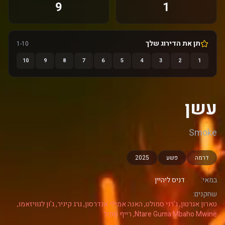
9
1
תן את הדירוג שלך
1-10
10
9
8
7
6
5
4
3
2
1
עשן
Smoke
דרמה
פשע
2025
במאי:
דניס ליהיין
שחקנים:
טארון אגרטון, ג'רני סמולט, האנה אמילי אנדרסון, גרג קיניר, ג'ון לגוויזאמו,
Ntare Guma Mbaho Mwine, רייף ספול