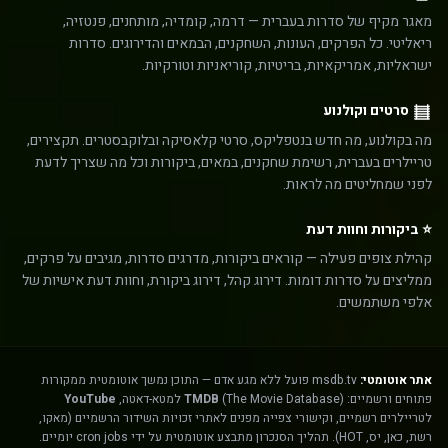
מאגר מקיף של סדרות בעברית — דרמה, קומדיה, מותחנים, פנטזיה,
ריאליטי. כל הפרקים, העונות, השחקנים, הבמאים והדירוגים. סדרות
ישראליות, אמריקאיות, בריטיות, קוריאניות וטורקיות.
סרטים וקולנוע
מה בקולנוע, מה חדש בנטפליקס, סרטי קלאסיקה ובלוקבסטרים. תקצירים,
טריילרים בעברית, רשימת שחקנים, במאים, ביקורות וכל מה שצריך לדעת
לפני שמחליטים מה לראות.
⭐ ביקורות וחוות דעת
קהילת צופים פעילה — קוראים ביקורות, מדרגים סדרות, מגיבים על פרקים,
ממליצים על סדרות דומות. דירוג קהל, דירוג ביקורת, וחוות דעת אישיות של
אלפי משתמשים.
אתר אוטומטי:
msdb.tv פועל ללא מגע אדם — התוכן נמשך אוטומטית ממקורות
פתוחים ורשמיים:
(The Movie Database) למטא-דאטה,
TMDB
YouTube
לטריילרים רשמיים, וקישורי צפייה מפנים לאתרי זכויות השידור הרשמיים (מאקו,
רשת, כאן, יס, HOT). תהליך הסנכרון מתבצע אוטומטית על ידי cron jobs יומיים.