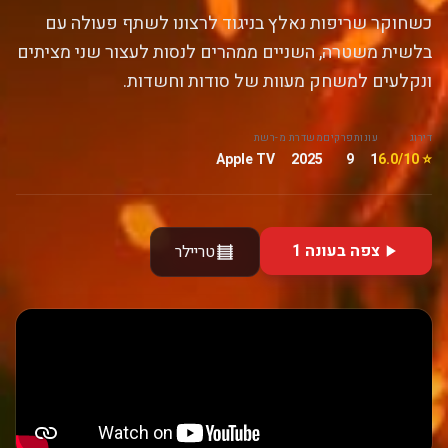
כשחוקר שריפות נאלץ בניגוד לרצונו לשתף פעולה עם
בלשית משטרה, השניים ממהרים לנסות לעצור שני מציתים
ונקלעים למשחק מעוות של סודות וחשדות.
דירוג
עונות
פרקים
משדרת מ-
רשת
Apple TV
2025
9
1
⭐ 6.0/10
צפה בעונה 1
טריילר