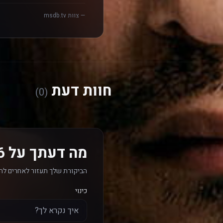
— צוות msdb.tv
חוות דעת
(0)
מה דעתך על 56 ימים? כתוב חוות דעת
הביקורת שלך תעזור לאחרים לה
כינוי