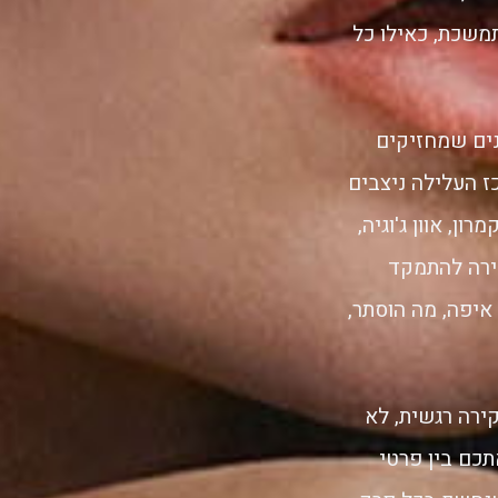
משכת, כאילו כל
שחקנים שמחזיקים
צרות הסדרה הן Lisa Zwerling ו-Karyn Usher, ובמרכז העלילה ניצבים
ן, אוון ג'וגיה,
 Kingston Rumi Southwick ו-Patch Darragh. הבחירה להתמקד
איפה, מה הוסתר,
רה רגשית, לא
תכם בין פרטי