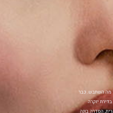
ן מה השתבש. כבר
בדירת יוקרה
רית, הסדרה בונה