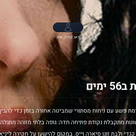
דאב קמרון, אוון
ג'וגיה, דוריאן
מיסיק, קרלה סוזה,
Kingston Rumi
Southwick, Patch
Darragh, Kira
Guloien
ימים
דרמת פשע עם ניחוח מסתורי שמביטה אחורה בזמן כדי להבי
ות מתקבלת נקודת פתיחה חדה: גופה בלתי מזוהה מתגלה 
נדי ולבת זוגו סיארה וייס. במקום להישען על חקירה ליניא