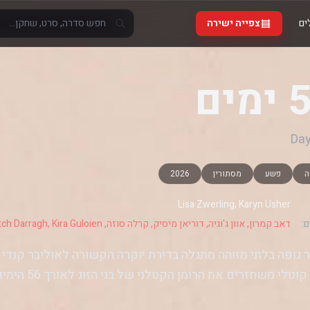
ים
צפייה ישירה
מים
ה
פשע
מסתורין
2026
Lisa Zwerling, Karyn Usher
:
דאב קמרון, אוון ג'וגיה, דוריאן מיסיק, קרלה סוזה, Kingston Rumi Southwick, Patch Darragh, Kira Guloien
גופה בלתי מזוהה מתגלה בדירת יוקרה הקשורה לאוליבר קנדי ולב
נולי משחזרים את הרומן הקטלני של בני הזוג לאורך 56 הימים האחרונים.