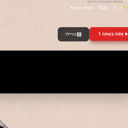
עונות
פרקים
משדרת מ-
רשת
Prime Video
2026
8
1
צפה בעונה 1
טריילר