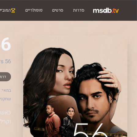
סדרות
סרטים
פופולריים
המוביל
56 י
56 Days
דרמ
במאי:
שחקנים
כאשר 
וקרל קו