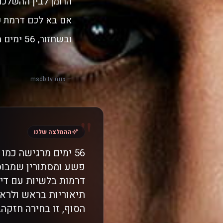
הרומן לבין ההשלכו
אם בא לכם דרמת פ
ובשחזור, 56 ימים היא בחירה מצוינת להתחיל בה עכשיו.
— צוות msdb.tv
"
ההמלצה שלנו
56 ימים מרגישה כ
דרמות בלשיות עם דינ
תיאוריות בראש ולרא
הסוף, זו בחירה חזקה.