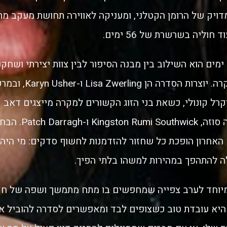
ויק של הרומן הקטלני, ומעניקה לאווירה תחושת מעקב מת
וליה בשרשרת של 56 ימים.
מה שמייחד את 56 ימים הוא השילוב בין מבנה הסיפור לבין צוות יצירתי ו
דרמה מסוגננת אך קרה. יו
קרל קונולי, כשאת בני הזוג הקשורים למקרה מייצגים דאב קמרו
דוריאן מיסיק, קרלה סוזה,
האחרון הופכת כל שחזור להזדמנות לחשוף סדקים: מי היה 
לה להתהפך במהירות למשהו בלתי הפיך.
וחד לערב צפייה שמחפשים בו מתח מתמשך ושפה של חקי
 היא עובדת טוב כשצופים לבד ומאפשרים לסדרה להוביל א