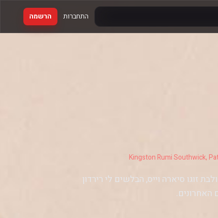
התחברות
הרשמה
ת זוגו סיארה וייס, הבלשים לי רירדון