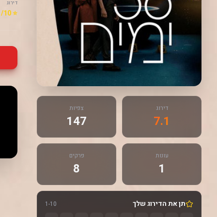
דירוג
⭐ 7.1/10
דירוג
צפיות
147
7.1
עונות
פרקים
8
1
תן את הדירוג שלך
1-10