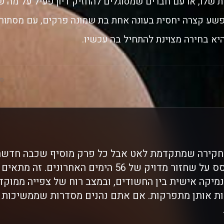
ת שלו, או עם חברים שמסוגלים להחזיק דיון פעיל על מה 
שע קצרה יחסית בעונה אחת בת שמונה פרקים, עם מסתורי
סק
מו חקירה שמתקדמת לאט אבל כל פרק מוסיף שכבה חדשה
פשע ומסתורין שמבוסס על שחזור מדויק של 56 הימים הא
מיקה אישית בין החשודים, ובמצב רוח של צפייה ממוק
ות אותן מתפרקות. אם אתם נהנים מסדרות שממשיכות 