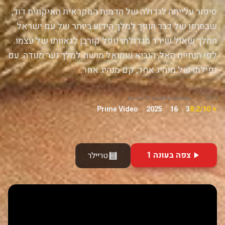
סיפור עלייתה לגדולה של הדמות המקראית האיקונית דוד,
שבסופו של דבר הופך למלך הידוע ביותר של עם ישראל.
המלך שאול שירד מגדולתו נופל קורבן לגאוותו של עצמו.
לפי הנחיית האל, הנביא שמואל מושח למלך נער מנודה. עם
נפילתו של מנהיג אחד, קם מנהיג אחר.
דירוג
עונות
פרקים
משדרת מ-
רשת
Prime Video
2025
16
3
⭐ 8.2/10
צפה בעונה 1
טריילר