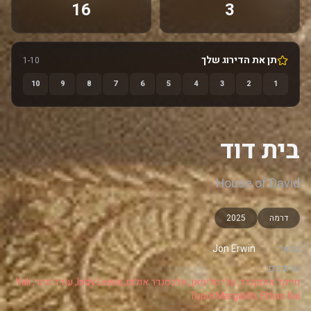
16
3
תן את הדירוג שלך
1-10
10
9
8
7
6
5
4
3
2
1
בית דוד
House of David
דרמה
2025
במאי:
Jon Erwin
שחקנים:
מייקל איסקנדר, עלי סלימאן, אלכסנדר אולום, Indy Lewis, עודד פהר, Yali
Topol Margalith, Ethan Kai