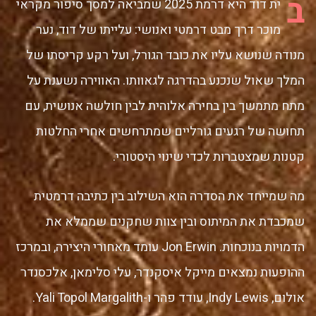
ב
ית דוד היא דרמת 2025 שמביאה למסך סיפור מקראי
מוכר דרך מבט דרמטי ואנושי: עלייתו של דוד, נער
מנודה שנושא עליו את כובד הגורל, ועל רקע קריסתו של
המלך שאול שנכנע בהדרגה לגאוותו. האווירה נשענת על
מתח מתמשך בין בחירה אלוהית לבין חולשה אנושית, עם
תחושה של רגעים גורליים שמתרחשים אחרי החלטות
קטנות שמצטברות לכדי שינוי היסטורי.
מה שמייחד את הסדרה הוא השילוב בין כתיבה דרמטית
שמכבדת את המיתוס ובין צוות שחקנים שממלא את
הדמויות בנוכחות. Jon Erwin עומד מאחורי היצירה, ובמרכז
ההופעות נמצאים מייקל איסקנדר, עלי סלימאן, אלכסנדר
אולום, Indy Lewis, עודד פהר ו-Yali Topol Margalith.