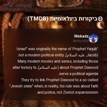
ביקורות בינלאומיות (TMDB)
(1)
Mekadz
08/03/2025
"Israel" was originally the name of Prophet Yaqub
Many modern movies and series, including those
about Prophet Dawood (عليه السلام), alter history to
They try to link Prophet Dawood to a so-called
"Jewish state" when, in reality, his rule was about faith
and justice, not Zionist expansionism.
מקור:
TMDB