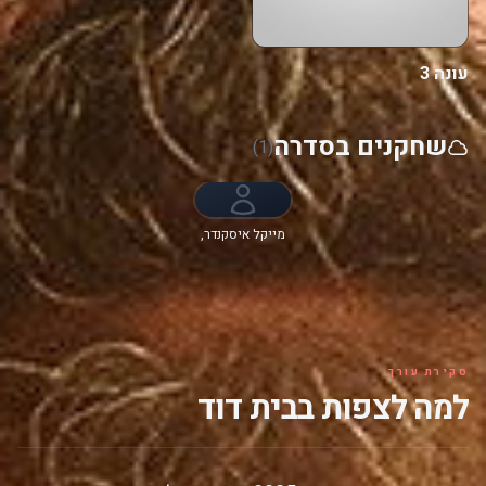
עונה 3
שחקנים בסדרה
(1)
מייקל איסקנדר,
עלי סלימאן,
אלכסנדר אולום,
Indy Lewis, עודד
פהר, Yali Topol
Margalith,
Ethan Kai
סקירת עורך
למה לצפות בבית דוד