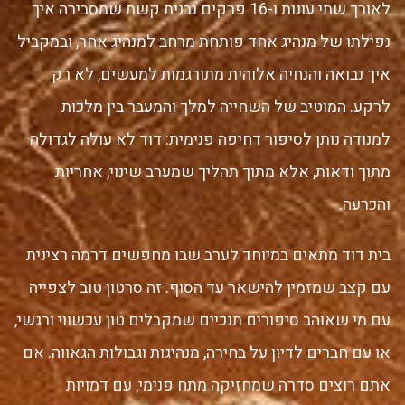
לאורך שתי עונות ו-16 פרקים נבנית קשת שמסבירה איך
נפילתו של מנהיג אחד פותחת מרחב למנהיג אחר, ובמקביל
איך נבואה והנחיה אלוהית מתורגמות למעשים, לא רק
לרקע. המוטיב של השחייה למלך והמעבר בין מלכות
למנודה נותן לסיפור דחיפה פנימית: דוד לא עולה לגדולה
מתוך ודאות, אלא מתוך תהליך שמערב שינוי, אחריות
והכרעה.
בית דוד מתאים במיוחד לערב שבו מחפשים דרמה רצינית
עם קצב שמזמין להישאר עד הסוף. זה סרטון טוב לצפייה
עם מי שאוהב סיפורים תנכיים שמקבלים טון עכשווי ורגשי,
או עם חברים לדיון על בחירה, מנהיגות וגבולות הגאווה. אם
אתם רוצים סדרה שמחזיקה מתח פנימי, עם דמויות