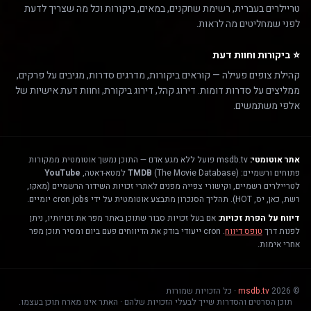
טריילרים בעברית, רשימת שחקנים, במאים, ביקורות וכל מה שצריך לדעת
לפני שמחליטים מה לראות.
⭐ ביקורות וחוות דעת
קהילת צופים פעילה — קוראים ביקורות, מדרגים סדרות, מגיבים על פרקים,
ממליצים על סדרות דומות. דירוג קהל, דירוג ביקורת, וחוות דעת אישיות של
אלפי משתמשים.
אתר אוטומטי:
msdb.tv פועל ללא מגע אדם — התוכן נמשך אוטומטית ממקורות
פתוחים ורשמיים:
(The Movie Database) למטא-דאטה,
TMDB
YouTube
לטריילרים רשמיים, וקישורי צפייה מפנים לאתרי זכויות השידור הרשמיים (מאקו,
רשת, כאן, יס, HOT). תהליך הסנכרון מתבצע אוטומטית על ידי cron jobs יומיים.
דיווח על הפרת זכויות:
אם בעל זכויות סבור שתוכן באתר מפר את זכויותיו, ניתן
לפנות דרך
טופס דיווח
. cron ייעודי בודק את הדיווחים פעם ביום ומסיר תוכן מפר
אחרי אימות.
© 2026
msdb.tv
· כל הזכויות שמורות
תוכן הסרטים והסדרות שייך לבעלי הזכויות שלהם · האתר אינו מארח תוכן בעצמו.