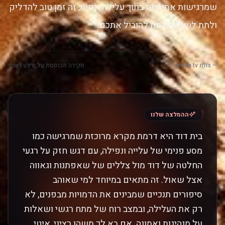
שמרגישות אמיתיות בתוך עלילה אפית, זה זמן טוב להדליק
ולתת לשתי העונות להוביל אתכם.
— צוות msdb.tv
סקירה מבוססת על מידע רשמי
"
ההמלצה שלנו
בית דוד היא דרמת מקרא מרוכזת שמרגישה כמו
מסע פנימי של עלייה ונפילה, עם דגש חזק על רגעי
החלטה של דוד מול צללים של שאפתנות וגאווה
אצל שאול. זה מתאים במיוחד למי שאוהב
סיפורים תנכיים שמבינים את הדמויות מבפנים, לא
רק את העלילה, ובמצב רוח של מתח רגשי ושאלות
על מנהיגות ואמונה. אם בא לך משהו רציני, איטי