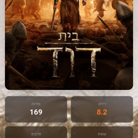
דירוג
צפיות
169
8.2
עונות
פרקים