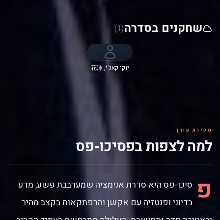
שחקנים בסדרה
(1)
יוקי קאג'י, 花澤
香菜, 中村悠一,
関智一, 櫻井孝
宏, 佐倉綾音, 沢
城みゆき
סקירת עורך
למה לצפות בפסיכו-פס
פ
סיכו-פס היא סדרת אנימציה שמערבבת פשע, מדע
בדיוני ופנטזיה עם אקשן והרפתקאות בקצב מהיר