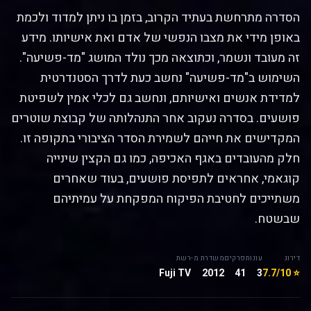
הסדרה מתרחשת בעתיד הקרוב, בזמן בו ניתן למדוד ולכמת
באופן מידי את מצבו הנפשי של אדם ואת אישיותו. מידע
זה מעובד ונשמר, וכתוצאה מכך נולד המושג "מד-פשיעה".
השימוש ב"מד-פשיעה" נחשב כעת לדרך הסטנדרטית
למדידת אנשים ואישיותם, ונחשב גם לכלי אמין לשפיטת
פושעים. בסדרה נעקוב אחר התנהלותה של קבוצת שוטרים
המקדישים את חייהם לשמירת הסדר הציבורי בתקופה זו.
חלק מהעובדים באגף האכיפה, כמו גם הקצין שינייה
קוגאמי, אחראים לתפיסת פושעים, בעוד שאחרים
משתייכים לחטיבת הפיקוח המפקחת על עמיתיהם
שבשטח.
דירוג
עונות
פרקים
משדרת מ-
רשת
Fuji TV
2012
41
3
⭐ 7.7/10