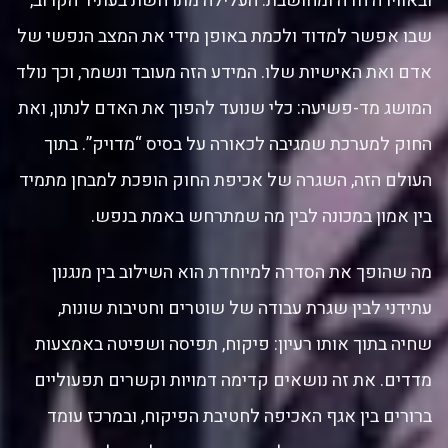
ובאווירה חדה ומחושבת. העלילה מתרחשת בעתיד הקרוב,
שבו אפשר למדוד ולכמת באופן מידי את המצב הנפשי של
אדם ואת האישיות שלו. המידע הזה מעובד ונשמר, וכך נולד
המושג מד-פשיעה: כלי שנועד להפוך את האדם לנתון, ואת
החוק למערכת שמגיבה לכאורה על בסיס “מדויק”. בתוך
העולם הזה, השגרה של אכיפת החוק הופכת למבחן מתמיד
בין אמון במכונה לבין מה שמתרחש באמת בנפש.
מה שהופך את הסדרה למיוחדת הוא השילוב בין מנגנון
עתידני לבין שגרת עבודה של שוטרים וחטיבות שונות,
שחיה בתוך אותו רעיון: פיקוח, תפיסה ושפיטה באמצעות
מדדים. את זה נושאים קדימה דמויות וקשרים תפעוליים
ברורים בין אגף האכיפה לחטיבת הפיקוח, ובמרכז עומד