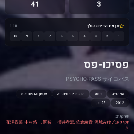
41
3
תן את הדירוג שלך
1-10
10
9
8
7
6
5
4
3
2
1
פסיכו-פס
PSYCHO-PASS サイコパス
אנימציה
פשע
מדע בדיוני ופנטזיה
אקשן והרפתקאות
2012
28 דק'
שחקנים:
יוקי קאג'י, 花澤香菜, 中村悠一, 関智一, 櫻井孝宏, 佐倉綾音, 沢城みゆ
き