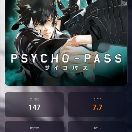
דירוג
צפיות
147
7.7
עונות
פרקים