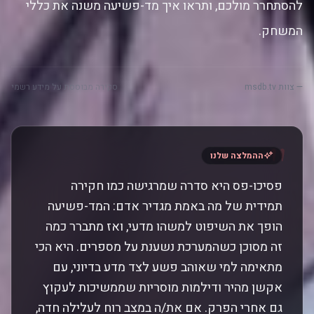
להסתחרר מולכם, ותראו איך מד-פשיעה משנה את כללי
המשחק.
— צוות msdb.tv
סקירה מבוססת על מידע רשמי
"
ההמלצה שלנו
פסיכו-פס היא סדרה שמרגישה כמו חקירה
תמידית של מה באמת מגדיר אדם: המד-פשיעה
הופך את השיפוט למשהו מדעי, ואז מתברר כמה
זה מסוכן כשהמערכת נשענת על מספרים. היא הכי
מתאימה למי שאוהב פשע לצד מדע בדיוני, עם
אקשן מהיר ודילמות מוסריות שממשיכות לעקוץ
גם אחרי הפרק. אם את/ה במצב רוח לעלילה חדה,