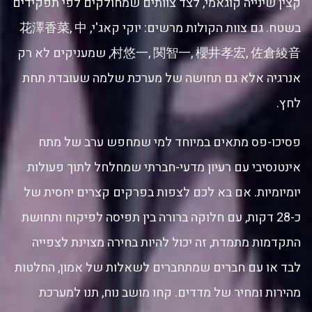
קצין שינייה קוגאמי, לצד צוותים שמחולקים לפי תפקידים
בשטח. גם צוות הקולות מרשים: יוקי קאג'י, 花澤香菜, 中
村悠一, 関智一, 櫻井孝宏, 佐倉綾音, שמעניקים לא רק
אנרגיה אלא גם תחושה של מערכת שלמה שעובדת תחת
לחץ.
פסיכו-פס מתאים במיוחד למי שמחפש ערב של מתח
אינטנסיבי עם רעיון מדעי-חברתי שמחלחל לתוך פעולות
יומיומיות. אם בא לכם לצפות בפרקים קצרים יחסית של
כ-28 דקות, עם חלוקה ברורה בין תפיסה לפיקוח ותחושת
התקדמות מתמדת, זה יכול להיות בחירה מצוינת לצפייה
לבד או עם חברים שמתחברים לשאלות של אמון, החלטות
מהירות ומחיר של מדדים. קחו מושב נוח, תנו למערכת