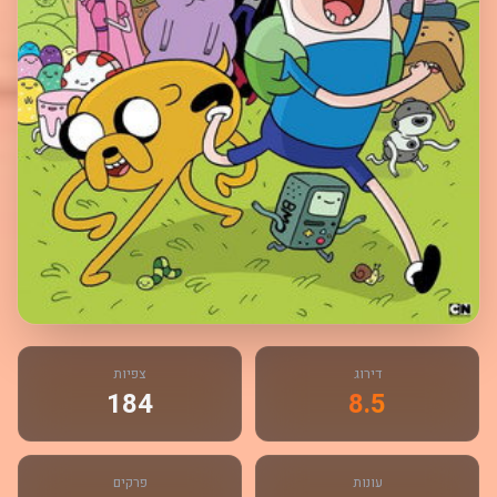
דירוג
צפיות
184
8.5
עונות
פרקים