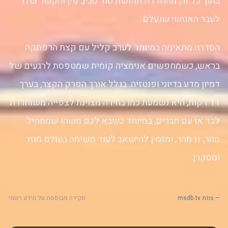
בתוך כל זה, מתחדדת תחושת סוד סביב פין והקשר שלו
לעבר האנושי שנעלם.
הסדרה מתאימה במיוחד לערב קליל עם קצת הרפתקה
בראש, כשמחפשים אנימציה קומית שמטפסת לרגעים של
דמיון מדע בדיוני ופנטזיה. בגלל אורך הפרק הקצר, בערך
11 דקות, היא נשמעת כמו בחירה מצוינת לצפייה משוחררת
לבד או עם חברים, במיוחד כשבא לכם משהו שמתחיל
מהר, זז מהר, ומזמין להישאב לעוד משימה בעולם מוזר
ומסקרן.
— צוות msdb.tv
סקירה מבוססת על מידע רשמי