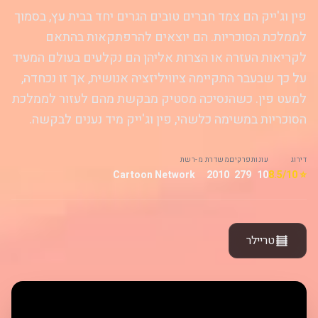
פין וג'ייק הם צמד חברים טובים הגרים יחד בבית עץ, בסמוך
לממלכת הסוכריות. הם יוצאים להרפתקאות בהתאם
לקריאות העזרה או הצרות אליהן הם נקלעים בעולם המעיד
על כך שבעבר התקיימה ציוויליזציה אנושית, אך זו נכחדה,
למעט פין. כשהנסיכה מסטיק מבקשת מהם לעזור לממלכת
הסוכריות במשימה כלשהי, פין וג'ייק מיד נענים לבקשה.
דירוג
עונות
פרקים
משדרת מ-
רשת
Cartoon Network
2010
279
10
⭐ 8.5/10
טריילר