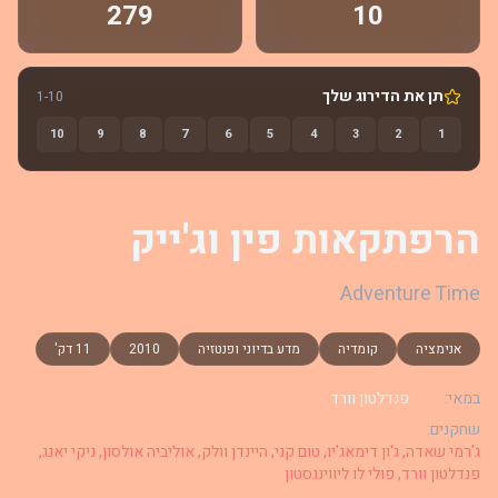
279
10
תן את הדירוג שלך
1-10
10
9
8
7
6
5
4
3
2
1
הרפתקאות פין וג'ייק
Adventure Time
אנימציה
קומדיה
מדע בדיוני ופנטזיה
2010
11 דק'
במאי:
פנדלטון וורד
שחקנים:
ג'רמי שאדה, ג'ון דימאג'יו, טום קני, היינדן וולק, אוליביה אולסון, ניקי יאנג,
פנדלטון וורד, פולי לו ליווינגסטון