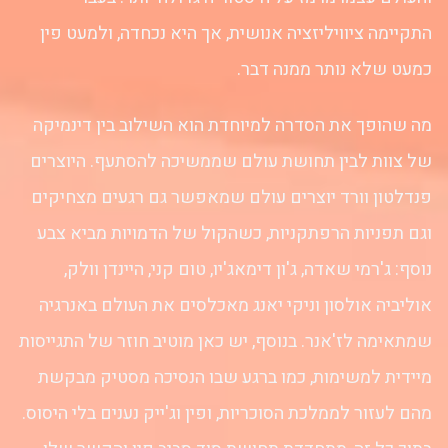
התקיימה ציוויליזציה אנושית, אך היא נכחדה, ולמעט פין
כמעט שלא נותר ממנה דבר.
מה שהופך את הסדרה למיוחדת הוא השילוב בין דינמיקה
של צוות לבין תחושת עולם שממשיכה להסתעף. היוצרים
פנדלטון וורד יוצרים עולם שמאפשר גם רגעים מצחיקים
וגם תפניות הרפתקניות, כשהקול של הדמויות מביא צבע
נוסף: ג'רמי שאדה, ג'ון דימאג'יו, טום קני, היינדן וולק,
אוליביה אולסון וניקי יאנג מאכלסים את העולם באנרגיה
שמתאימה לז'אנר. בנוסף, יש כאן מוטיב חוזר של התגייסות
מיידית למשימות, כמו ברגע שבו הנסיכה מסטיק מבקשת
מהם לעזור לממלכת הסוכריות, ופין וג'ייק נענים בלי היסוס.