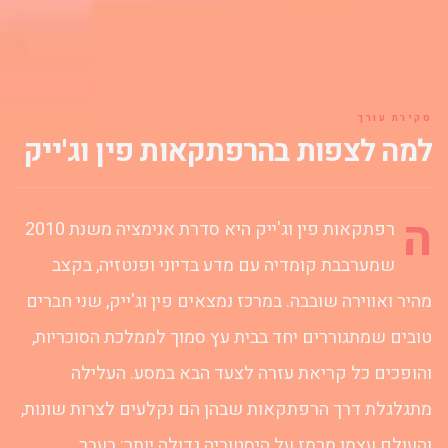
דימאג'יו, טום קני,
היינדן וולק,
אוליביה אולסון,
ניקי יאנג, פנדלטון
וורד, פולי לו
ליווינגסטון
סקירת עורך
למה לצפות בהרפתקאות פין וג'ייק
ה
רפתקאות פין וג'ייק היא סדרת אנימציה משנת 2010
שמערבבת קומדיה עם מדע בדיוני ופנטזיה, בקצב
מהיר ואווירה שובבה. במרכז נמצאים פין וג'ייק, שני חברים
טובים שמתגוררים יחד בבית עץ סמוך לממלכת הסוכריות,
והופכים כל קריאת עזרה לצעד הבא במסע. העלילה
מתגלגלת דרך הרפתקאות שבהן הם נקלעים לצרות שונות,
והעולם עצמו מרמז על היסטוריה גדולה יותר: בעבר