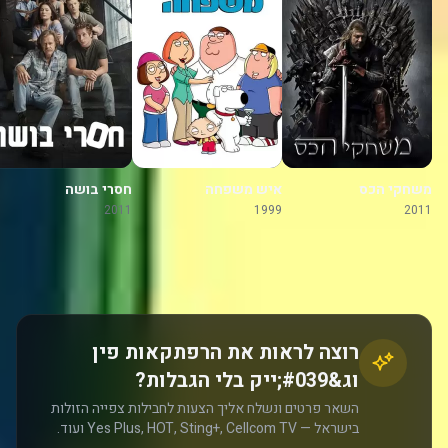
משחקי הכס
איש משפחה
חסרי בושה
2011
1999
2011
רוצה לראות את הרפתקאות פין
וג&#039;ייק בלי הגבלות?
השאר פרטים ונשלח אליך הצעות לחבילות צפייה הזולות
בישראל — Yes Plus, HOT, Sting+, Cellcom TV ועוד.