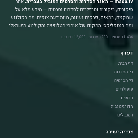
msdb.tv — מאגר הסדרות והסרטים המוביל בעברית.
אתר
סיקורים, ביקורות וטריילרים לסדרות וסרטים — מידע מלא על
שחקנים, במאים, פרקים ועונות, חוות דעת צופים, מה בקולנוע
ומה בנטפליקס. המקום של אוהבי הטלוויזיה והקולנוע הישראלי.
1,436+ סרטים · 230+ סדרות · 12,000+ פרקים
דפדף
דף הבית
כל הסדרות
כל הסרטים
פופולריים
חדשים
מדורגים גבוה
המובילים
צפייה ישירה