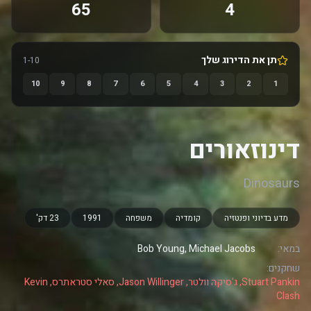
65
4
תן את הדירוג שלך
1-10
10
9
8
7
6
5
4
3
2
1
דינוזאורים
Dinosaurs
מדע בדיוני ופנטזיה
קומדיה
משפחה
1991
23 דק'
במאי:
Bob Young, Michael Jacobs
שחקנים:
Stuart Pankin, ג'סיקה וולטר, Jason Willinger, סאלי סטראתרס, Kevin
Clash