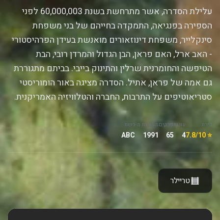
עלילת הסדרה, אשר מתרחשת בשנת 60,000,003 לפני
הספירה בפנגיאה, התמקדה בחייהם של בני משפחת
סינקלייר, משפחת דינוזאורים מואנשת בעידן הפרהיסטורי
- האב ארל, האם פראן, הבן הגדול והמרדן רובי, הבת
הטיפשה והחומרנית שרלין והתינוק בייבי. בביתם מתגוררת
גם אמה של פראן, אתיל. הסדרה מציגה באור הומוריסטי
סטריאוטיפים על התרבות, החברה והטלוויזיה האמריקנית.
דירוג
עונות
פרקים
משדרת מ-
רשת
ABC
1991
65
4
⭐ 7.8/10
טריילר