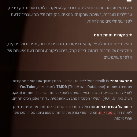
מה בקולנוע, מה חדש בנטפליקס, סרטי קלאסיקה ובלוקבסטרים. תקצירים,
טריילרים בעברית, רשימת שחקנים, במאים, ביקורות וכל מה שצריך לדעת
לפני שמחליטים מה לראות.
⭐ ביקורות וחוות דעת
קהילת צופים פעילה — קוראים ביקורות, מדרגים סדרות, מגיבים על פרקים,
ממליצים על סדרות דומות. דירוג קהל, דירוג ביקורת, וחוות דעת אישיות של
אלפי משתמשים.
אתר אוטומטי:
msdb.tv פועל ללא מגע אדם — התוכן נמשך אוטומטית ממקורות
פתוחים ורשמיים:
(The Movie Database) למטא-דאטה,
TMDB
YouTube
לטריילרים רשמיים, וקישורי צפייה מפנים לאתרי זכויות השידור הרשמיים (מאקו,
רשת, כאן, יס, HOT). תהליך הסנכרון מתבצע אוטומטית על ידי cron jobs יומיים.
דיווח על הפרת זכויות:
אם בעל זכויות סבור שתוכן באתר מפר את זכויותיו, ניתן
לפנות דרך
טופס דיווח
. cron ייעודי בודק את הדיווחים פעם ביום ומסיר תוכן מפר
אחרי אימות.