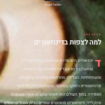
Stuart Pankin,
ג'סיקה וולטר,
Jason
Willinger, סאלי
סטראתרס, Kevin
Clash
סקירת עורך
למה לצפות בדינוזאורים
ד
ינוזאורים היא סדרת אנימציה קצרה וקלילה
שמערבבת מדע בדיוני ופנטזיה עם קומדיה
ומשפחתיות. העלילה מתרחשת בפנגיאה בתקופה
פרהיסטורית רחוקה במיוחד: שנת 60,000,003 לפני
הספירה. בתוך העולם הזה אנחנו עוקבים אחרי משפחת
סינקלייר, דינוזאורים מואנשים שחיים בבית, מנהלים יחסים