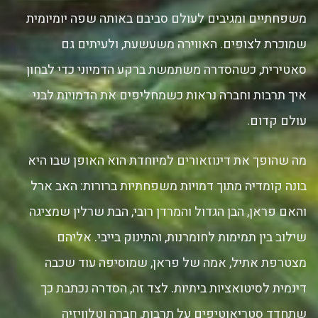
משפחתיים ומגיבים לעולם סביבם באותה שפה יומיומית
שמוכרת לצופים. האווירה משעשעת, ולעיתים גם
סאטירית, כשהסדרה משתמשת ברקע הדמיוני כדי לבחון
איך תרבות וחברה נראות כשמחליפים את הדמויות לבני
עולם קדום.
מה שהופך את דינוזאורים למיוחדת הוא האופן שבו היא
בונה קומדיה מתוך דמויות משפחתיות ברורות: האב ארל
והאם פראן, הבן הגדול והמרדן רובי, הבת שרלין שמציגה
שילוב בין תמימות לחומרנות, והתינוק בייבי. אליהם
מצטרפת אתיל, אמה של פראן, שמוסיפה עוד שכבה
דינמית לסיטואציות ביתיות. לצד זה, הסדרה נכתבת כך
שתחדד סטריאוטיפים על תרבות, חברה וטלוויזיה