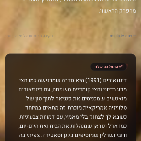
מהפרק הראשון.
— צוות msdb.tv
סקירה מבוססת על מידע רשמי
"
ההמלצה שלנו
דינוזאורים (1991) היא סדרה שמרגישה כמו חצי
מדע בדיוני וחצי קומדיית משפחה, עם דינוזאורים
מואנשים שמכניסים את פנגיאה לתוך טון של
טלוויזיה אמריקאית מוכרת. זה מתאים במיוחד
כשבא לך לצחוק בלי מאמץ, עם דמויות צבעוניות
כמו ארל ופראן שמנהלות את הבית ואת היום-יום,
ורובי ושרלין שמוסיפים בלגן וסאטירה. צפיתי בה