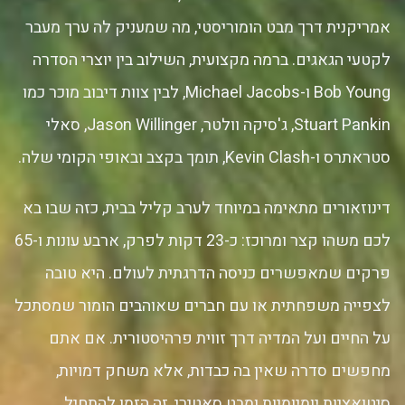
אמריקנית דרך מבט הומוריסטי, מה שמעניק לה ערך מעבר
לקטעי הגאגים. ברמה מקצועית, השילוב בין יוצרי הסדרה
Bob Young ו-Michael Jacobs, לבין צוות דיבוב מוכר כמו
Stuart Pankin, ג'סיקה וולטר, Jason Willinger, סאלי
סטראתרס ו-Kevin Clash, תומך בקצב ובאופי הקומי שלה.
דינוזאורים מתאימה במיוחד לערב קליל בבית, כזה שבו בא
לכם משהו קצר ומרוכז: כ-23 דקות לפרק, ארבע עונות ו-65
פרקים שמאפשרים כניסה הדרגתית לעולם. היא טובה
לצפייה משפחתית או עם חברים שאוהבים הומור שמסתכל
על החיים ועל המדיה דרך זווית פרהיסטורית. אם אתם
מחפשים סדרה שאין בה כבדות, אלא משחק דמויות,
סיטואציות יומיומיות ומבט סאטירי, זה הזמן להתחיל