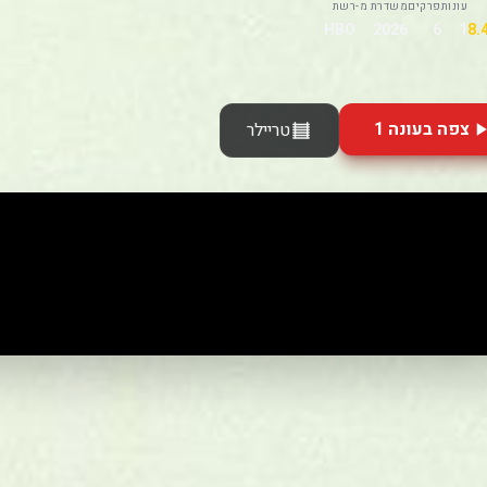
עונות
פרקים
משדרת מ-
רשת
HBO
2026
6
1
צפה בעונה 1
טריילר