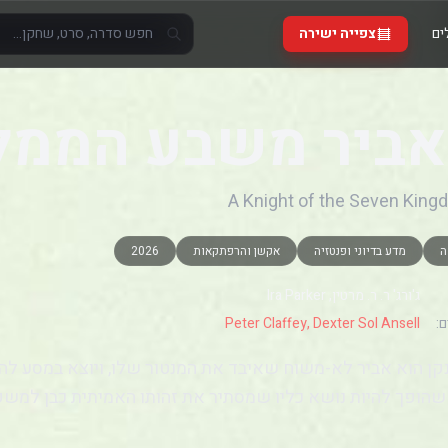
ים
צפייה ישירה
ביר משבע הממל
A Knight of the Seven Kin
ה
מדע בדיוני ופנטזיה
אקשן והרפתקאות
2026
ג'ורג' ר. ר. מרטין, Ira Parker
:
Peter Claffey, Dexter Sol Ansell
קן הוא אביר לא-משוח שאיבד את המנטור שלו, ויוצא במסע להוכ
שהופך להיות נושא כליו שמסתיר את זהותו האמיתית כבן למש