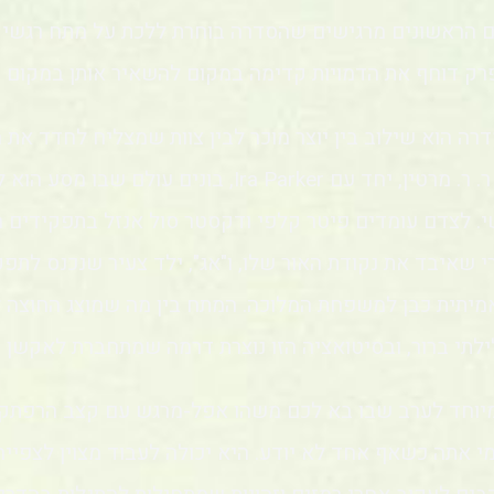
ם הראשונים מרגישים שהסדרה בוחרת ללכת על מתח רגשי 
ק דוחף את הדמויות קדימה במקום להשאיר אותן במקום נ
ה הוא שילוב בין יוצר מוכר לבין צוות שמצליח לחדד את 
בעלות סודות. ג’ורג’ ר. ר. מרטין, יחד עם Ira Parker, בונים ע
י. לצדם עומדים פיטר קלפי ודקסטר סול אנזל בתפקידים מר
איבד את נקודת האור שלו, ו"אג", ילד צעיר שנכנס לתפקי
אמיתית כבן למשפחת המלוכה. המתח בין מה שמוצג החוצה
ילתי ברור, ובסיטואציה הזו נוצרת דרמה שמתחברת לאקשן 
וחד לערב שבו בא לכם משהו אפל-מרגש עם קצב הרפתקני
 אתה כשאף אחד לא יודע. היא יכולה לעבוד מצוין לצפייה 