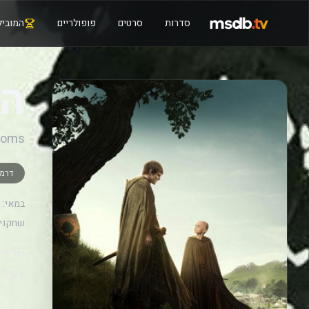
סדרות
סרטים
פופולריים
המוביל
הא
gdoms
דרמ
במאי:
שחקנים
סר דנ
צעיר 