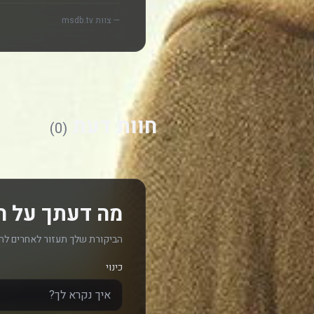
— צוות msdb.tv
חוות דעת
(0)
מה דעתך על ה
הביקורת שלך תעזור לאחרים לה
כינוי