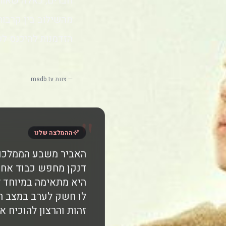
חברים, כאלה שאוהב
מהשילוב בין קרבות
הזדמנות להיכנס לע
— צוות msdb.tv
"
ההמלצה שלנו
האביר משבע הממלכות
דנקן מחפש כבוד אחרי
היא מתאימה במיוחד ל
לו חשק לערב במצב ר
זהות והרצון להוכיח 