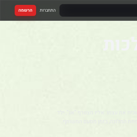
התחברות
הרשמה
כות
יח את עצמו. אליו מצטרף "אג", ילד
פחת המלוכה, בזמן מסעם המשותף.