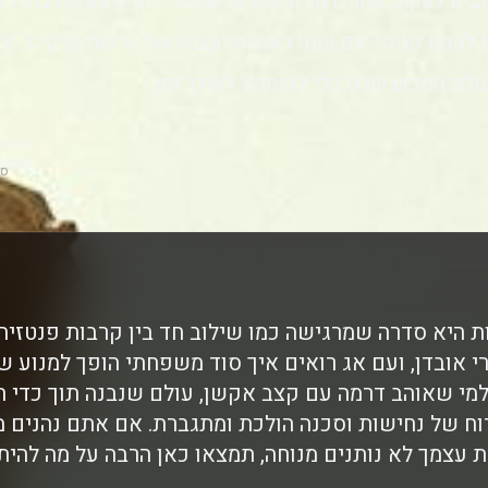
ים לעקוב אחרי רמזים וזהויות שמתחילות להתגלות בהדרגה,
 למסע פנימי. עם עונה ראשונה קצרה של שישה פרקים, זה
ולם החדש שלה בלי להיתקע לאורך זמן.
סק
 היא סדרה שמרגישה כמו שילוב חד בין קרבות פנטזיה
 אובדן, ועם אג רואים איך סוד משפחתי הופך למנוע ש
מי שאוהב דרמה עם קצב אקשן, עולם שנבנה תוך כדי ה
וח של נחישות וסכנה הולכת ומתגברת. אם אתם נהנים מ
את עצמך לא נותנים מנוחה, תמצאו כאן הרבה על מה להית