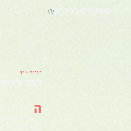
שחקנים בסדרה
(1)
סקירת עורך
למה לצפו
ה
אביר משבע המ
שממקמת אותנו
וכוח. סר דנקן, אב