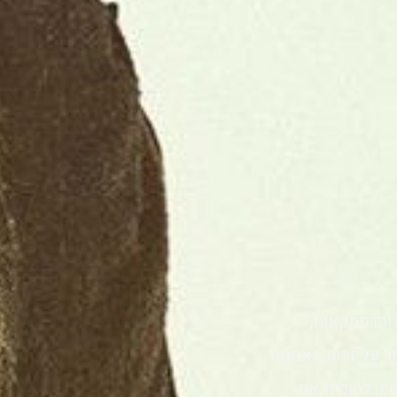
והרפתקאות,
על זהות, נאמנות
ת: להוכיח את