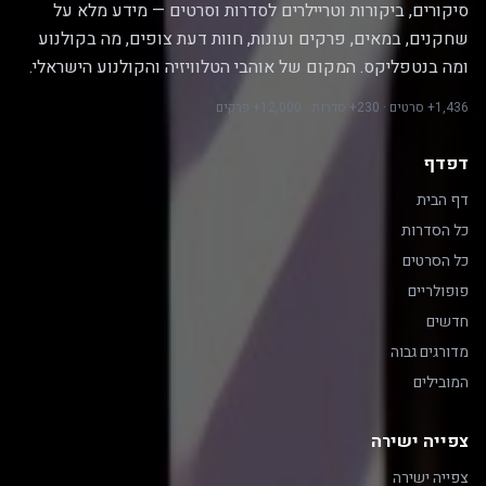
סיקורים, ביקורות וטריילרים לסדרות וסרטים — מידע מלא על
שחקנים, במאים, פרקים ועונות, חוות דעת צופים, מה בקולנוע
ומה בנטפליקס. המקום של אוהבי הטלוויזיה והקולנוע הישראלי.
1,436+ סרטים · 230+ סדרות · 12,000+ פרקים
דפדף
דף הבית
כל הסדרות
כל הסרטים
פופולריים
חדשים
מדורגים גבוה
המובילים
צפייה ישירה
צפייה ישירה