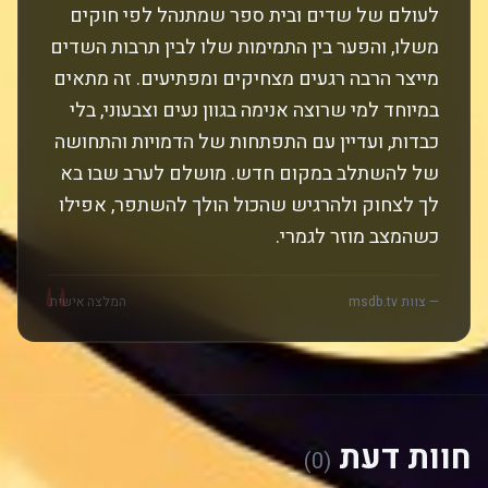
לעולם של שדים ובית ספר שמתנהל לפי חוקים
משלו, והפער בין התמימות שלו לבין תרבות השדים
מייצר הרבה רגעים מצחיקים ומפתיעים. זה מתאים
במיוחד למי שרוצה אנימה בגוון נעים וצבעוני, בלי
כבדות, ועדיין עם התפתחות של הדמויות והתחושה
של להשתלב במקום חדש. מושלם לערב שבו בא
לך לצחוק ולהרגיש שהכול הולך להשתפר, אפילו
כשהמצב מוזר לגמרי.
"
— צוות msdb.tv
המלצה אישית
חוות דעת
(0)