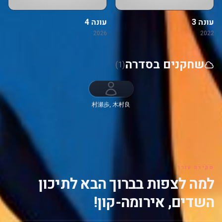
עונה 3
עונה 4
2026
2022
שחקנים בסדרה
(1)
村瀬歩, 木村良
平, 朝井彩加, 小
野大輔, 早見沙
織, 佐藤拓也, 黒
田崇矢, 斎賀み
つき, 山谷祥生,
東山奈央, 柿原
徹也, 本渡楓, 梶
原岳人, 吉永拓
סקירת עורך
斗, 大河元気
למה לצפות בברוך הבא לתיכון
השדים, אירומה-קון!