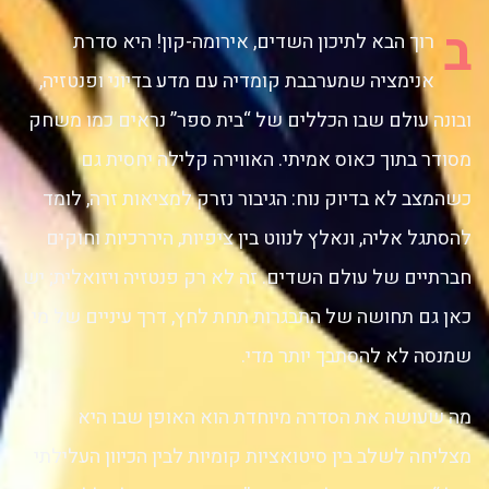
ב
רוך הבא לתיכון השדים, אירומה-קון! היא סדרת
אנימציה שמערבבת קומדיה עם מדע בדיוני ופנטזיה,
ובונה עולם שבו הכללים של “בית ספר” נראים כמו משחק
מסודר בתוך כאוס אמיתי. האווירה קלילה יחסית גם
כשהמצב לא בדיוק נוח: הגיבור נזרק למציאות זרה, לומד
להסתגל אליה, ונאלץ לנווט בין ציפיות, היררכיות וחוקים
חברתיים של עולם השדים. זה לא רק פנטזיה ויזואלית; יש
כאן גם תחושה של התבגרות תחת לחץ, דרך עיניים של מי
שמנסה לא להסתבך יותר מדי.
מה שעושה את הסדרה מיוחדת הוא האופן שבו היא
מצליחה לשלב בין סיטואציות קומיות לבין הכיוון העלילתי