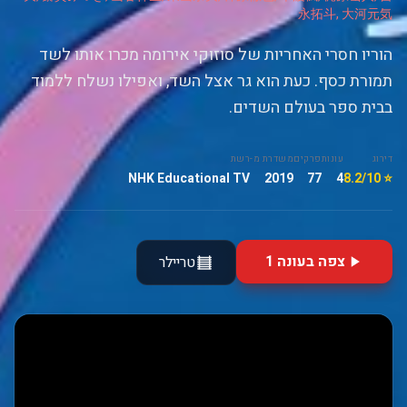
永拓斗, 大河元気
הוריו חסרי האחריות של סוזוקי אירומה מכרו אותו לשד
תמורת כסף. כעת הוא גר אצל השד, ואפילו נשלח ללמוד
בבית ספר בעולם השדים.
דירוג
עונות
פרקים
משדרת מ-
רשת
NHK Educational TV
2019
77
4
⭐ 8.2/10
צפה בעונה 1
טריילר