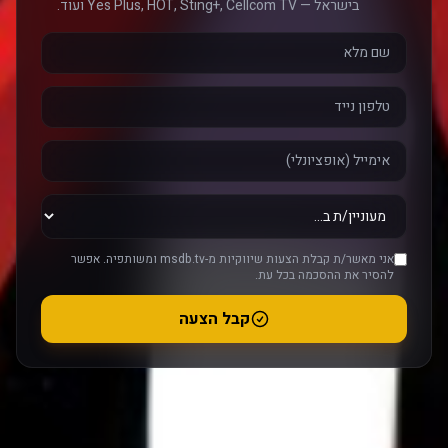
בישראל — Yes Plus, HOT, Sting+, Cellcom TV ועוד.
אני מאשר/ת קבלת הצעות שיווקיות מ-msdb.tv ומשותפיה. אפשר
להסיר את ההסכמה בכל עת.
קבל הצעה