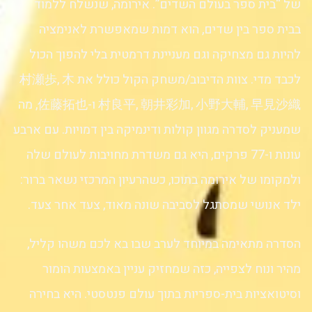
של “בית ספר בעולם השדים”. אירומה, שנשלח ללמוד
בבית ספר בין שדים, הוא דמות שמאפשרת לאנימציה
להיות גם מצחיקה וגם מעניינת דרמטית בלי להפוך הכול
לכבד מדי. צוות הדיבוב/משחק הקול כולל את 村瀬歩, 木
村良平, 朝井彩加, 小野大輔, 早見沙織 ו-佐藤拓也, מה
שמעניק לסדרה מגוון קולות ודינמיקה בין דמויות. עם ארבע
עונות ו-77 פרקים, היא גם משדרת מחויבות לעולם שלה
ולמקומו של אירומה בתוכו, כשהרעיון המרכזי נשאר ברור:
ילד אנושי שמסתגל לסביבה שונה מאוד, צעד אחר צעד.
הסדרה מתאימה במיוחד לערב שבו בא לכם משהו קליל,
מהיר ונוח לצפייה, כזה שמחזיק עניין באמצעות הומור
וסיטואציות בית-ספריות בתוך עולם פנטסטי. היא בחירה