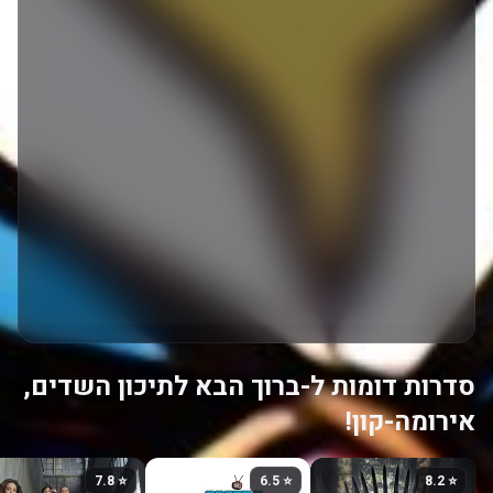
סדרות דומות ל-ברוך הבא לתיכון השדים,
אירומה-קון!
⭐ 7.8
⭐ 6.5
⭐ 8.2