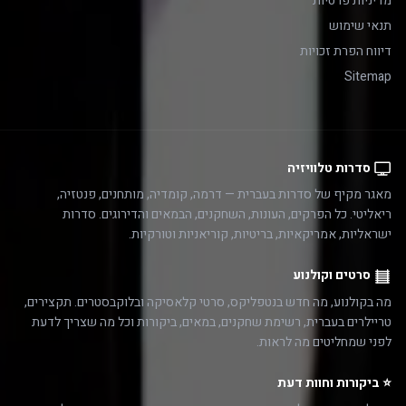
מדיניות פרטיות
תנאי שימוש
דיווח הפרת זכויות
Sitemap
סדרות טלוויזיה
מאגר מקיף של סדרות בעברית — דרמה, קומדיה, מותחנים, פנטזיה,
ריאליטי. כל הפרקים, העונות, השחקנים, הבמאים והדירוגים. סדרות
ישראליות, אמריקאיות, בריטיות, קוריאניות וטורקיות.
סרטים וקולנוע
מה בקולנוע, מה חדש בנטפליקס, סרטי קלאסיקה ובלוקבסטרים. תקצירים,
טריילרים בעברית, רשימת שחקנים, במאים, ביקורות וכל מה שצריך לדעת
לפני שמחליטים מה לראות.
⭐ ביקורות וחוות דעת