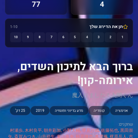
77
4
תן את הדירוג שלך
1-10
10
9
8
7
6
5
4
3
2
1
ברוך הבא לתיכון השדים,
אירומה-קון!
魔入りました！入間くん
אנימציה
קומדיה
מדע בדיוני ופנטזיה
2019
25 דק'
שחקנים:
村瀬歩, 木村良平, 朝井彩加, 小野大輔, 早見沙織, 佐藤拓也, 黒田崇
矢, 斎賀みつき, 山谷祥生, 東山奈央, 柿原徹也, 本渡楓, 梶原岳人, 吉