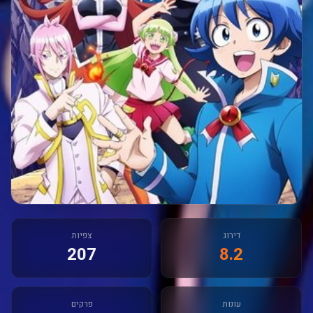
דירוג
צפיות
207
8.2
עונות
פרקים