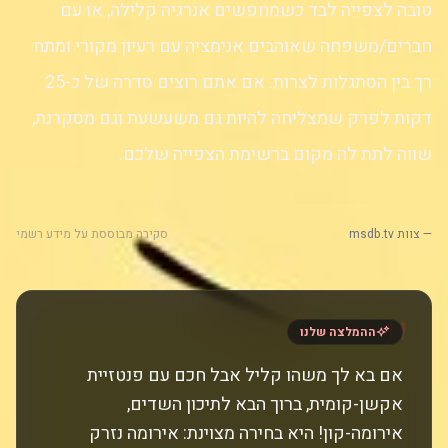
טובה לצפייה לבד כשמחפשים אנרגיה קלילה, או עם
חברים/משפחה שאוהבים אנימציה עם רעיון מקורי ומתח
רך בין הסתגלות לצרות. אם אתם רוצים סדרה של כ-25
דקות לפרק שמצליחה להיות גם משעשעת וגם מסקרנת,
שווה לתת לה מקום ברשימת הצפייה שלכם.
— צוות msdb.tv
סקירה מבוססת על מידע רשמי
"
ההמלצה שלנו
אם בא לך משהו קליל אבל חכם עם פנטזיית
אקשן-קומית, ברוך הבא לתיכון השדים,
אירומה-קון! היא בחירה מצוינת: אירומה נזרק