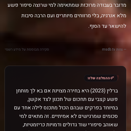
מדובר בעבודה מרוכזת שמתאימה למי שרוצה סיפור פשע
מלא אנרגיה, בלי מרווחים מיותרים ועם הרבה סיבות
להישאר עד הסוף.
— צוות msdb.tv
סקירה מבוססת על מידע רשמי
"
ההמלצה שלנו
ברלין (2023) היא בחירה מצוינת אם בא לך מותחן
פשע קצבי עם תחכום של תכנון לצד אקשן,
במיוחד בפרקים שבהם הכול מתכנס לילה אחד עם
סכומים שמרגישים לא אמיתיים. זה מתאים למי
שאוהב סיפורי שוד גדולים ודמויות כריזמטיות,