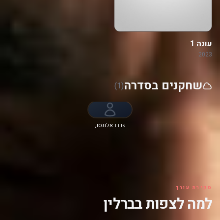
עונה 1
2023
שחקנים בסדרה
(1)
פדרו אלונסו,
Samantha
Siqueiros,
Tristán Ulloa,
מישל ג'נר, Joel
Sánchez,
Begoña
Vargas, Julio
Peña
סקירת עורך
למה לצפות בברלין