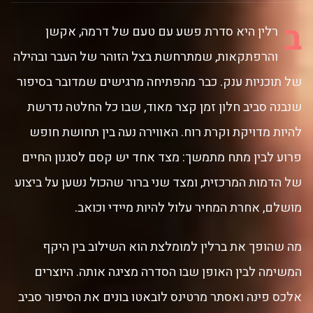
ב
רלין היא סדרת פשע עם טעם של דרמה, אקשן
והרפתקאות, שמתרחשת בצל הזוהר של העבר ובהילה
של תוכניות ענק. כבר מהפתיחה מרגישים שמדובר בסיפור
שנבנה סביב חלון זמן קצר מאוד, שבו כל החלטה נדרשת
להיות מדויקת וקרת רוח. האווירה נעה בין תחושת חופש
פרוע לבין מתח מתמשך: מצד אחד יש קסם לסגנון החיים
של הדמות המרכזית, ומצד שני ברור שהכול נשען על ביצוע
מושלם, אחרת המחיר עלול להיות מיידי וכואב.
מה שהופך את ברלין למומלצת הוא השילוב בין היקף
המשימה לבין האופן שבו הסדרה מציגה אותה. היוצרים
אלכס פינה ואסתר מרטינס לובאטו בונים את הסיפור סביב