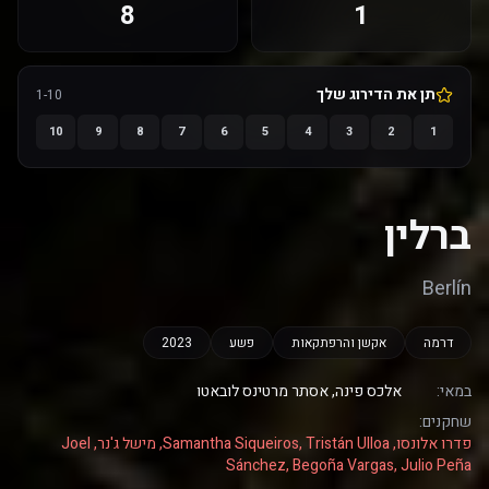
8
1
תן את הדירוג שלך
1-10
10
9
8
7
6
5
4
3
2
1
ברלין
Berlín
דרמה
אקשן והרפתקאות
פשע
2023
במאי:
אלכס פינה, אסתר מרטינס לובאטו
שחקנים:
פדרו אלונסו, Samantha Siqueiros, Tristán Ulloa, מישל ג'נר, Joel
Sánchez, Begoña Vargas, Julio Peña