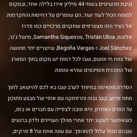
גניבת תכשיטים בשווי 44 מיליון אירו בלילה אחד, ובמקום
למתוח הכול לעוד ועוד, הם שומרים על דחיסות והתקדמות.
אל הציר הזה מצטרפים שחקנים מרכזיים כמו פדרו
אלונסו, Samantha Siqueiros, Tristán Ulloa, מישל ג'נר,
Joel Sánchez ו-Begoña Vargas, שיוצרים יחד תחושה
של צוות חי ונושם, שבו לכל דמות יש מקום בתוך המארג
של התוכנית והסיכונים שהיא טומנת.
הסדרה מתאימה במיוחד לערב שבו בא לכם להישאב לתוך
מתח פרוע, קצב גבוה והרפתקה עם אופי של מבצע מתוכנן
עד הפרט האחרון. היא טובה לצפייה עם חברים או בזוג,
כשאפשר לעקוב יחד אחרי מהלך העניינים ולדון ברגעים
שבהם הכול עלול להתהפך. עם עונה אחת של 8 פרקים,