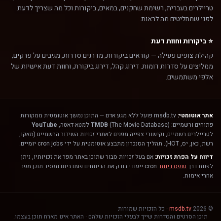
טריילרים בעברית, רשימת שחקנים, במאים, ביקורות וכל מה שצריך לדעת
לפני שמחליטים מה לראות.
⭐ ביקורות וחוות דעת
קהילת צופים פעילה — קוראים ביקורות, מדרגים סדרות, מגיבים על פרקים,
ממליצים על סדרות דומות. דירוג קהל, דירוג ביקורת, וחוות דעת אישיות של
אלפי משתמשים.
אתר אוטומטי:
msdb.tv פועל ללא מגע אדם — התוכן נמשך אוטומטית ממקורות
פתוחים ורשמיים:
(The Movie Database) למטא-דאטה,
TMDB
YouTube
לטריילרים רשמיים, וקישורי צפייה מפנים לאתרי זכויות השידור הרשמיים (מאקו,
רשת, כאן, יס, HOT). תהליך הסנכרון מתבצע אוטומטית על ידי cron jobs יומיים.
דיווח על הפרת זכויות:
אם בעל זכויות סבור שתוכן באתר מפר את זכויותיו, ניתן
לפנות דרך
טופס דיווח
. cron ייעודי בודק את הדיווחים פעם ביום ומסיר תוכן מפר
אחרי אימות.
© 2026
msdb.tv
· כל הזכויות שמורות
תוכן הסרטים והסדרות שייך לבעלי הזכויות שלהם · האתר אינו מארח תוכן בעצמו.