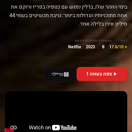
בימי הזוהר שלו, ברלין נפגש עם כנופיה בפריז ורוקם את
אחת מתוכניותיו הגדולות ביותר: גניבת תכשיטים בשווי 44
מיליון אירו בלילה אחד.
דירוג
עונות
פרקים
משדרת מ-
רשת
Netflix
2023
8
1
⭐ 7.6/10
צפה בעונה 1
טריילר