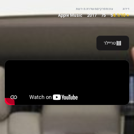
דירוג
עונות
פרקים
משדרת מ-
רשת
Apple Music
2017
75
5
⭐ 6.1/10
טריילר