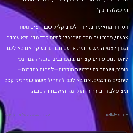
ומיכאלה דיטץ'.
הסדרה מתאימה במיוחד לערב קליל שבו רוצים משהו
צבעוני, מהיר ועם מסר חיובי בלי להיות כבד מדי. היא עובדת
מצוין לצפייה משפחתית או עם חברים, בעיקר אם בא לכם
ליהנות מסיפורים קצרים שמערבבים פנטזיה עם רגעי
הומור, ושבהם גם יריבויות הופכות—לפחות בהדרגה—
ליחסים מורכבים. אם בא לכם להתחיל משהו שמחזיק קצב
ומציע לב רחב, הרוח ומולי מגי היא בחירה טובה.
— צוות msdb.tv
סקירה מבוססת על מידע רשמי