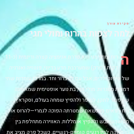
מונטנו, Michaela
Dietz
סקירת עורך
למה לצפות בהרוח ומולי מגי
ה
רוח ומולי מגי היא סדרת אנימציה קצרה ודינמית (כ-11
דקות לפרק) שמערבבת מדע בדיוני, פנטזיה ואנרגיה
של סיפור ילדים, אבל עם לב ברור וחד. במרכז עומדות שתי
דמויות מנוגדות: מולי מגי, בת נוער אופטימית שמאמינה
שאפשר לתקן, לשפר ולהפיץ שמחה בעולם, וסקראץ',
רוח רפאים מתנשאת שמטרתה הפוכה לגמרי—להרוס את
מה שהשתבש ולהפיץ אומללות. האווירה מתחלפת בין
הרפתקה לבין רגעים קומיים-רגשיים, כשכל פרק מציב את