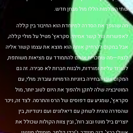
שתי העולמות הללו מול מבחן חדש.
מה שהופך את הסדרה למיוחדת הוא החיבור בין קללה
לאפשרות של קשר אמיתי. סקראץ' מטיל על מולי קללה,
אבל במקום להרחיק אותה הוא מוצא את עצמו קשור אליה
לנצח—מה שמכריח אותם להתמודד עם מציאות משותפת,
לשרוד עליות ומורדות, ולבנות חברות לא סבירה. זה גם
המקום שבו הבחירה בזוגיות הדמויות עובדת: מולי, עם
המוטיבציה שלה לתקן ולהפוך את היום לטוב יותר, מול
סקראץ', שמגיע עם דפוסים של הרס והתרסה. לצד זה, ניכר
שהסדרה נהנית לשחק עם דיאלוגים ועם ניגודיות, בין
יוצרים ביל מוטז ובוב רות', ובין צוות הקולות שכולל את
אשלי ברץ', דנה סניידר, ג’ורדן קלפר, סומיילי מונטנו