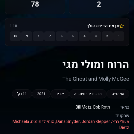
78
2
תן את הדירוג שלך
1-10
10
9
8
7
6
5
4
3
2
1
הרוח ומולי מגי
The Ghost and Molly McGee
אנימציה
מדע בדיוני ופנטזיה
ילדים
2021
11 דק'
במאי:
Bill Motz, Bob Roth
שחקנים:
אשלי ברץ', Dana Snyder, Jordan Klepper, סומיילי מונטנו, Michaela
Dietz