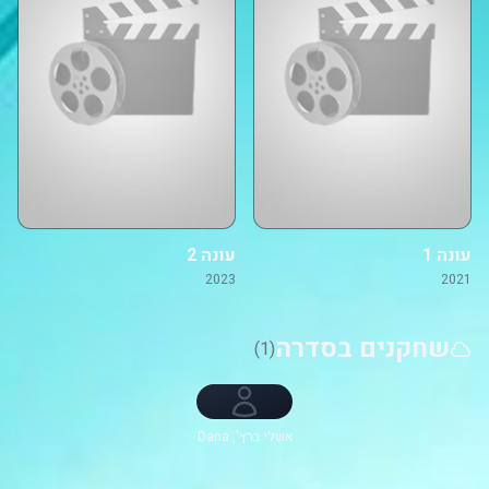
עונה 1
עונה 2
2023
2021
שחקנים בסדרה
(1)
אשלי ברץ', Dana
Snyder, Jordan
Klepper, סומיילי