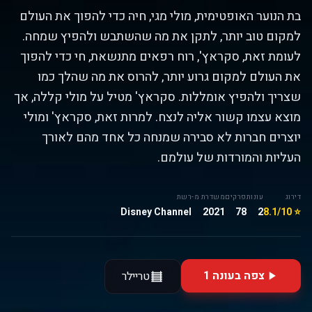
בת הנוער האופטימית, מולי מגי, חיה כדי להפוך את העולם
למקום טוב יותר, לתקן את מה שהשתבש ולהפיץ שמחה.
לעומת זאת, סקראץ', רוח רפאים מתנשאת, חי כדי להפוך
את העולם למקום גרוע יותר, להרוס את מה שהלך כמו
שצריך ולהפיץ אומללות. סקראץ' מטיל על מולי קללה, אך
מוצא עצמו קשור אליה לנצח. למרות זאת, סקראץ' ומולי
יוצרים חברות לא סבירה שמנחה כל אחד מהם לאורך
העליות והמורדות של עולמם.
דירוג
עונות
פרקים
משדרת מ-
רשת
Disney Channel
2021
78
2
⭐ 8.1/10
צפה בעונה 1
טריילר