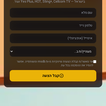
בישראל — Yes Plus, HOT, Sting+, Cellcom TV ועוד.
אני מאשר/ת קבלת הצעות שיווקיות מ-msdb.tv ומשותפיה. אפשר
להסיר את ההסכמה בכל עת.
קבל הצעה