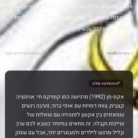
אתם מחפשים סדרת אנימציה קצבית עם מוטנטים, קרבות
והרבה רוח של עשייה נכונה, אקס-מן היא בחירה מצוינת
להתחיל ממנה כבר עכשיו.
— צוות msdb.tv
סקירה מבוססת על מידע רשמי
"
ההמלצה שלנו
אקס-מן (1992) מרגישה כמו קומיקס חי: אנימציה
קצבית, צוות דמויות עם אופי ברור, והרבה רגעים
שמאזנים בין אקשן לפנטזיה עם שאלות של
שייכות וקבלה. זה מתאים במיוחד כשבא לכם ערב
קליל-מרגש לילדים ולמבוגרים יחד, אבל עם עומק