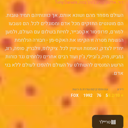
דוד, אליסון קורט, ג'ורג' בוזה, Tony Daniels
העולם מפחד מהם ושונא אותם, אך כוונותיהם תמיד טובות.
הם מוטנטים החזקים מכל אדם ומסוגלים לכל. הם נשבעו
למורם, פרופסור אקסבייר, לחיות בשלום עם העולם, ולמען
הגשמת מטרה זו הקימו את האקס-מן - חבורה הנלחמת
יחדיו לצדק, נאמנות ושיווין לכל. ציקלופ, וולברין, סופה, רוג,
גמביט, חיה, ג'ובילי, ג'ין ועוד רבים אחרים נלחמים נגד כוחות
הרשע המנסים להשתלט על העולם ולהפכו לעולם ללא בני
אדם.
דירוג
עונות
פרקים
משדרת מ-
רשת
FOX
1992
76
5
⭐ 8.2/10
טריילר