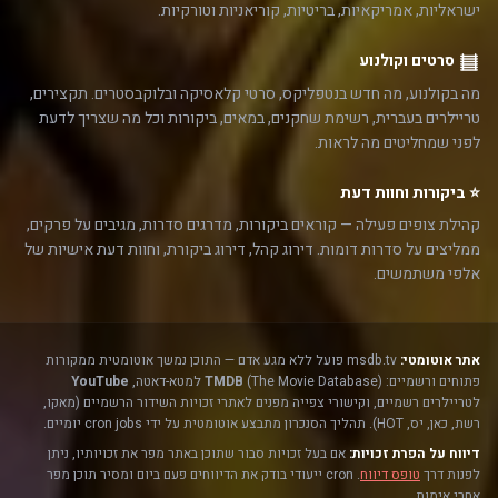
ישראליות, אמריקאיות, בריטיות, קוריאניות וטורקיות.
סרטים וקולנוע
מה בקולנוע, מה חדש בנטפליקס, סרטי קלאסיקה ובלוקבסטרים. תקצירים,
טריילרים בעברית, רשימת שחקנים, במאים, ביקורות וכל מה שצריך לדעת
לפני שמחליטים מה לראות.
⭐ ביקורות וחוות דעת
קהילת צופים פעילה — קוראים ביקורות, מדרגים סדרות, מגיבים על פרקים,
ממליצים על סדרות דומות. דירוג קהל, דירוג ביקורת, וחוות דעת אישיות של
אלפי משתמשים.
אתר אוטומטי:
msdb.tv פועל ללא מגע אדם — התוכן נמשך אוטומטית ממקורות
פתוחים ורשמיים:
(The Movie Database) למטא-דאטה,
TMDB
YouTube
לטריילרים רשמיים, וקישורי צפייה מפנים לאתרי זכויות השידור הרשמיים (מאקו,
רשת, כאן, יס, HOT). תהליך הסנכרון מתבצע אוטומטית על ידי cron jobs יומיים.
דיווח על הפרת זכויות:
אם בעל זכויות סבור שתוכן באתר מפר את זכויותיו, ניתן
לפנות דרך
טופס דיווח
. cron ייעודי בודק את הדיווחים פעם ביום ומסיר תוכן מפר
אחרי אימות.