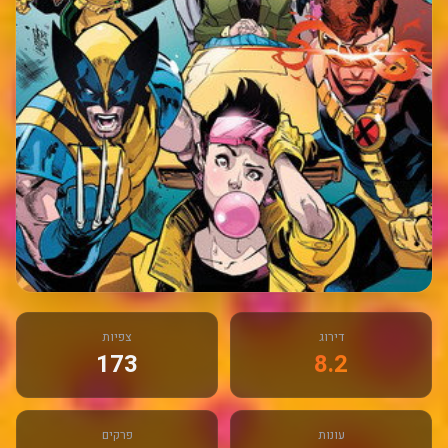
דירוג
צפיות
173
8.2
עונות
פרקים