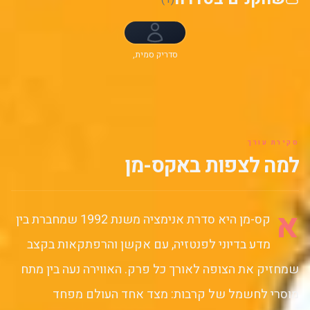
סדריק סמית,
נורם ספנסר,
קתרין דישר,
אליסון
סילי-סמית, לנור
זאן, קאל דוד,
אליסון קורט,
ג'ורג' בוזה, Tony
Daniels
סקירת עורך
למה לצפות באקס-מן
א
קס-מן היא סדרת אנימציה משנת 1992 שמחברת בין
מדע בדיוני לפנטזיה, עם אקשן והרפתקאות בקצב
שמחזיק את הצופה לאורך כל פרק. האווירה נעה בין מתח
מוסרי לחשמל של קרבות: מצד אחד העולם מפחד