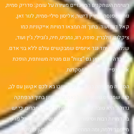
רשימת השחקנים המרכזיים מעידה על עומק: סדריק סמית,
נורם ספנסר, קתרין דישר, אליסון סילי-סמית, לנור זאן,
קאל דוד ועוד. בתוך זה תמצאו דמויות אייקוניות כמו
ציקלופ, וולברין, סופה, רוג, גמביט, חיה, ג’ובילי, ג’ין ועוד,
שנלחמות יחד נגד איומים שמבקשים עולם ללא בני אדם.
העובדה שיש כאן גם “צוות” וגם מטרה משותפת, הופכת
את הצפייה לעקבית ומסקרנת.
הסדרה מתאימה במיוחד לערב שבו בא לכם אקשן עם לב,
כזה שמכניס נושאים של נאמנות ושוויון בתוך הרפתקה
גדולה. היא טובה לצפייה משפחתית או עם חברים, כי יש
בה דמויות רבות וסיפורים שמייצרים שיחה אחרי כל פרק:
מי פחד ולמה, ומה המחיר של להילחם למען שלום. אם