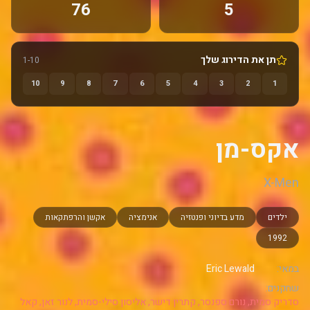
76
5
תן את הדירוג שלך
1-10
10
9
8
7
6
5
4
3
2
1
אקס-מן
X-Men
ילדים
מדע בדיוני ופנטזיה
אנימציה
אקשן והרפתקאות
1992
במאי:
Eric Lewald
שחקנים:
סדריק סמית, נורם ספנסר, קתרין דישר, אליסון סילי-סמית, לנור זאן, קאל