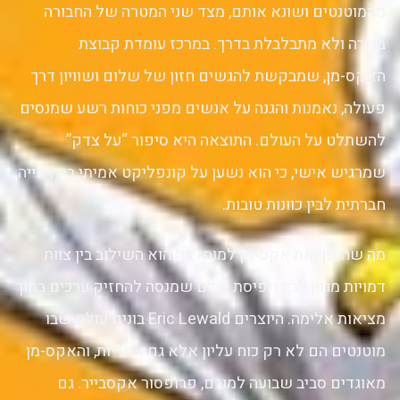
מהמוטנטים ושונא אותם, מצד שני המטרה של החבורה
ברורה ולא מתבלבלת בדרך. במרכז עומדת קבוצת
האקס-מן, שמבקשת להגשים חזון של שלום ושוויון דרך
פעולה, נאמנות והגנה על אנשים מפני כוחות רשע שמנסים
להשתלט על העולם. התוצאה היא סיפור “על צדק”
שמרגיש אישי, כי הוא נשען על קונפליקט אמיתי בין דחייה
חברתית לבין כוונות טובות.
מה שהופך את אקס-מן למומלצת הוא השילוב בין צוות
דמויות מגוון לבין תפיסת עולם שמנסה להחזיק ערכים בתוך
מציאות אלימה. היוצרים Eric Lewald בונים עולם שבו
מוטנטים הם לא רק כוח עליון אלא גם אחריות, והאקס-מן
מאוגדים סביב שבועה למורם, פרופסור אקסבייר. גם