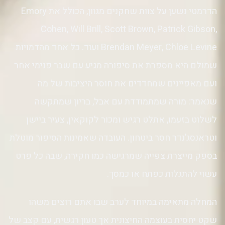
הדרמטי נשען על צוות שחקנים מגוון, הכולל את Emory
Cohen, Will Brill, Scott Brown, Patrick Gibson,
Brendan Meyer, Chloë Levine ועוד. כל אחד מהדמויות
שמולם היא מספרת את סיפורה מגיע עם שבר פנימי אחר
ועם מאפיינים שמחדדים את חוסר היציבות של מה
שנאמר: מורה שמתמודדת עם אבל, בריון שמתקשה
לשלוט בזעמו, אתלט רגיש ומכור לקוקאין, צעיר ביישן
וטראנסג’נדר חסר ביטחון. העובדה שאמינות הסיפור מוטלת
בספק מייצרת צפייה שמרגישה כמו חקירה, שבה כל פרט
עשוי להתגלות כפתח או כמסך.
המחלה מתאימה במיוחד לערב שבו אתם רוצים משהו
שקט יחסית בעוצמה החיצונית אך טעון רגשית, עם קצב של