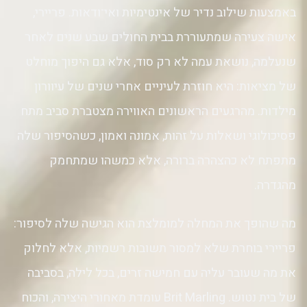
באמצעות שילוב נדיר של אינטימיות ואי־ודאות. פריירי,
אישה צעירה שמתעוררת בבית החולים שבע שנים לאחר
שנעלמה, נושאת עמה לא רק סוד, אלא גם היפוך מוחלט
של מציאות: היא חוזרת לעיניים אחרי שנים של עיוורון
מילדות. מהרגעים הראשונים האווירה מצטברת סביב מתח
פסיכולוגי ושאלות על זהות, אמונה ואמון, כשהסיפור שלה
מתפתח לא כהצהרה ברורה, אלא כמשהו שמתחמק
מהגדרה.
מה שהופך את המחלה למומלצת הוא הגישה שלה לסיפור:
פריירי בוחרת שלא למסור תשובות רשמיות, אלא לחלוק
את מה שעובר עליה עם חמישה זרים, בכל לילה, בסביבה
של בית נטוש. Brit Marling עומדת מאחורי היצירה, והכוח