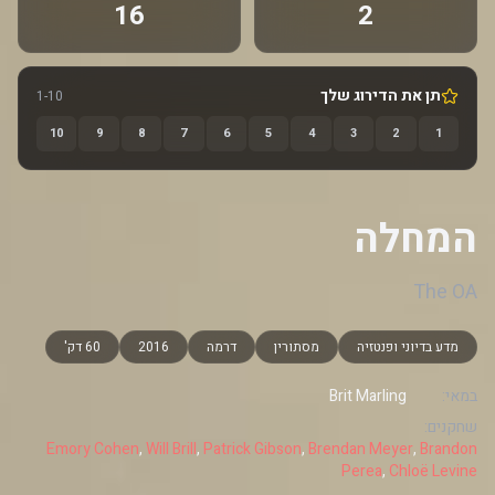
16
2
תן את הדירוג שלך
1-10
10
9
8
7
6
5
4
3
2
1
המחלה
The OA
מדע בדיוני ופנטזיה
מסתורין
דרמה
2016
60 דק'
במאי:
Brit Marling
שחקנים:
Emory Cohen
,
Will Brill
,
Patrick Gibson
,
Brendan Meyer
,
Brandon
Perea
,
Chloë Levine