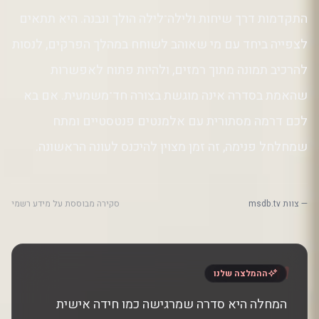
התקדמות דרך שיחות ולילה־לילה הולך ונבנה. היא תתאים
לצפייה ביחד עם מי שאוהב לשוחח במהלך הפרקים, לנסות
להרכיב תמונה מתוך רמזים, ולהיות פתוח לאפשרות
שהאמת בסדרה אינה מוגשת בצורה חד־משמעית. אם בא
לכם דרמה מסתורית עם אלמנטים פנטסטיים ומתח
שמחלחל פנימה, זה זמן מצוין להיכנס לעונה הראשונה.
— צוות msdb.tv
סקירה מבוססת על מידע רשמי
"
ההמלצה שלנו
המחלה היא סדרה שמרגישה כמו חידה אישית