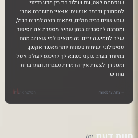
שנפתחת לאט, עם שילוב חד בין מדע בדיוני
למסתורין ודרמה אנושית: או-איי מתעוררת אחרי
שבע שנים בבית חולים, פתאום רואה למרות הכול,
ומסרבת להסברים בזמן שהיא מספרת את הסיפור
שלה לחמישה זרים. זה מתאים למי שאוהב מתח
פסיכולוגי ושיחות טעונות יותר מאשר אקשן,
במיוחד בערב שקט כשבא לך להיכנס לעולם אפל
ומסקרן ולצפות איך הדמויות נשברות ומתחברות
מחדש.
"
— צוות msdb.tv
המלצה אישית
חוות דעת
(0)