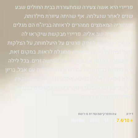
פריירי היא אשה צעירה שמתעוררת בבית החולים שבע
שנים לאחר שנעלמה. אף שהיתה עיוורת מילדותה,
כשהוריה המאמצים ממהרים לראותה בביה"ח הם מגלים
שמאור עיניה שב אליה. פריירי מבקשת שיקראו לה
"או-איי" ומסרבת לספק פרטים על היעלמותה, על הצלקות
שעל גבה ועל העובדה שהיא מסוגלת לראות. במקום זאת,
היא בוחרת לחלוק את סיפורה עם חמישה זרים. בכל לילה
היא נפגשת בבית נטוש עם מורה שמתמודדת עם אבל, בריון
שלא מסוגל לשלוט בזעמו, אתלט רגיש ומכור לקוקאין,
צעיר ביישן וטראנסג'נדר חסר ביטחון, ומספרת להם סיפור
שאמינותו מוטלת בספק.
דירוג
עונות
פרקים
משדרת מ-
רשת
Netflix
2016
16
2
⭐ 7.4/10