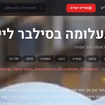
ים
צפייה ישירה
לומה בסילבר ליי
Under the Silver
מותחן
קומדיה
דרמה
מסתורין
2018
139 דק'
:
Zosia Mamet
,
Riki Lindhome
,
Jimmi Simpson
,
Topher Grace
,
y Keough
חור נבון אך חסר מטרה, הופך בעל כורחו לבלש חובב כאשר הו
נתו היפה, איתה בילה לילה אחד בלתי נשכח. בעודו סוקר אחר
ש אחר עקבותיה של אהובתו, הוא חושף קנוניה מופרעת ומסוכנת 