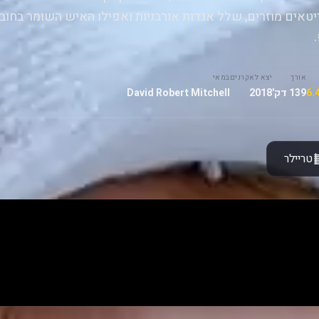
טאים מוזרים, שלל אגדות אורבניות ואפילו האיש השומר בחוב
אורך
יצא לאקרנים
במאי
139 דק'
2018
David Robert Mitchell
טריילר