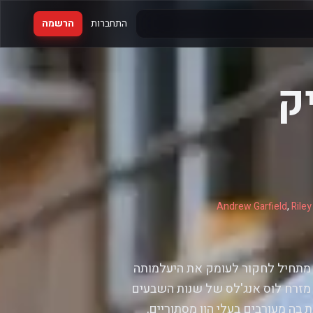
התחברות
הרשמה
ק
Andrew Garfield
,
Rile
א מתחיל לחקור לעומק את היעלמותה
 מזרח לוס אנג'לס של שנות השבעים
בה מעורבים בעלי הון מסתוריים,