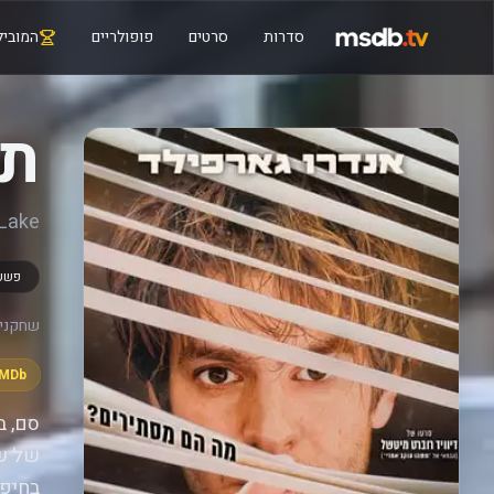
סדרות
סרטים
פופולריים
המוביל
תע
 Lake
פשע
שחקנים
IMDb
סם, ב
של שכ
בחיפו