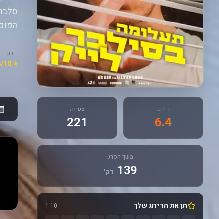
סלברי
הפופ.
דירוג
⭐ 6.4/10
דירוג
צפיות
221
6.4
משך הסרט
139
דק'
תן את הדירוג שלך
1-10