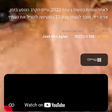
לאחר שנחת בטעות בשנת 2022, טייס הקרב הנוסע בזמן,
אדם ריד, חובר לעצמו בן ה-12 במשימה להציל את העתיד.
דירוג
אורך
יצא לאקרנים
במאי
⭐ 7.0/10
106 דק'
2022
Josh McLaglen
טריילר