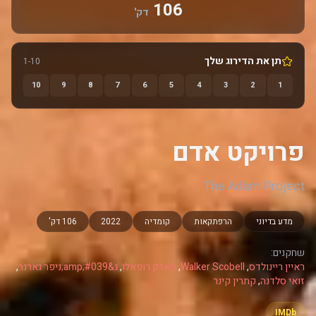
106
דק'
תן את הדירוג שלך
1-10
10
9
8
7
6
5
4
3
2
1
פרויקט אדם
The Adam Project
מדע בדיוני
הרפתקאות
קומדיה
2022
106 דק'
שחקנים:
ראיין ריינולדס
,
Walker Scobell
,
מארק רופאלו
,
ג&amp;#039;ניפר גארנר
,
זואי סלדנה
,
קתרין קינר
IMDb