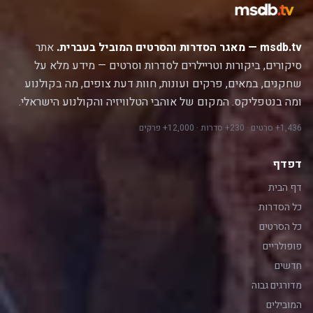
msdb.tv — מאגר הסדרות והסרטים המוביל בעברית.
אתר
סיקורים, ביקורות וטריילרים לסדרות וסרטים — מידע מלא על
שחקנים, במאים, פרקים ועונות, חוות דעת צופים, מה בקולנוע
ומה בנטפליקס. המקום של אוהבי הטלוויזיה והקולנוע הישראלי.
1,436+ סרטים · 230+ סדרות · 12,000+ פרקים
דפדף
דף הבית
כל הסדרות
כל הסרטים
פופולריים
חדשים
מדורגים גבוה
המובילים