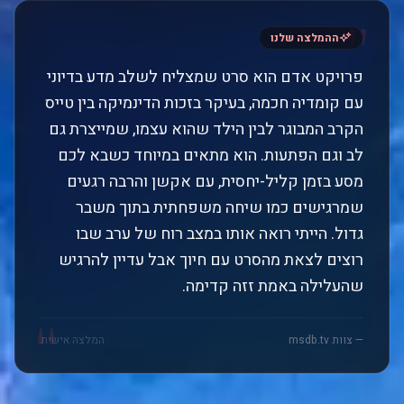
"
ההמלצה שלנו
פרויקט אדם הוא סרט שמצליח לשלב מדע בדיוני
עם קומדיה חכמה, בעיקר בזכות הדינמיקה בין טייס
הקרב המבוגר לבין הילד שהוא עצמו, שמייצרת גם
לב וגם הפתעות. הוא מתאים במיוחד כשבא לכם
מסע בזמן קליל-יחסית, עם אקשן והרבה רגעים
שמרגישים כמו שיחה משפחתית בתוך משבר
גדול. הייתי רואה אותו במצב רוח של ערב שבו
רוצים לצאת מהסרט עם חיוך אבל עדיין להרגיש
שהעלילה באמת זזה קדימה.
"
— צוות msdb.tv
המלצה אישית