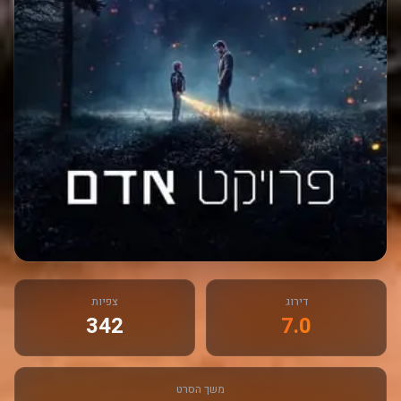
דירוג
צפיות
342
7.0
משך הסרט