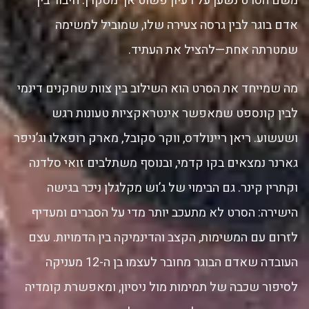
משם הסרט נשען על רעיון פשוט אך מסקרן: חיבור בין
אדם בוגר לבין גרסה צעירה שלו, שמוביל למשימה
שמטרתה אחת—להציל את העתיד.
מה שמייחד את הסרט הוא השילוב בין צוות שחקנים דינמי
לבין קונספט שמאפשר אינטראקציות טעונות רגש
ושעשוע. ריאן ריינולדס, ווקר סקובל, מארק רופאלו וג’ניפר
גארנר נמצאים בקו קדמי, ובנוסף משתלבים זואי סלדנה
וקתרין קינר. גם הבימוי של ג’וש מקלגלן ניכר בגישה
הישירה: הסרט לא מתעכב יותר מדי על הסברים ומעדיף
לזרום עם המשימות, הקצב והדינמיקה בין הדמויות. עצם
העובדה שאדם הבוגר מחובר לעצמו בן ה-12 מעניקה
לסיפור שכבה של תמימות מול ניסיון, ומאפשרת קומדיה