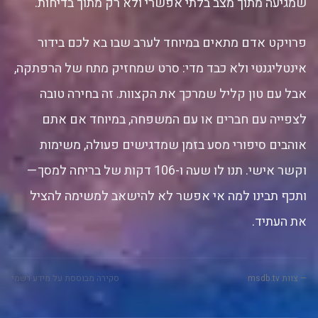
שמגיעה מתוך מצב בלתי אפשרי ולא רק מתוך בדיחות.
פרויקט אדם מתאים במיוחד לערב שבו בא לכם בידור
אינטליגנטי ולא כבד מדי: סרט שמחזיק מתח של הרפתקה,
אבל עם טון קליל שמרכך את הקצוות. זה בחירה טובה
לצפייה עם חברים או עם המשפחה, במיוחד אם אתם
אוהבים סיפורי מסע בזמן שמדגישים פעולה, משימות
וקשר אישי. תנו לו שעה ו-106 דקות של בריחה למסך—
ותכף תבינו למה אי אפשר לא להישאב למשימה להציל
את העתיד.
— צוות msdb.tv
סקירה מבוססת על מידע רשמי