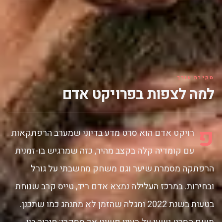
סקירת עורך
למה לצפות בפרויקט אדם
פ
רויקט אדם הוא סרט מדע בדיוני שמערב הרפתקאות
עם קומדיה קלה בקצב מהיר, כזה שמרגיש בו-זמנית
הרפתקה מסמרת שיער וגם משחק מחשבתי על גורל
ובחירות. במרכז העלילה נמצא אדם ריד, טייס קרב שנוחת
בטעות בשנת 2022 ומגלה שהזמן לא מתנהג כמו שתכנן.