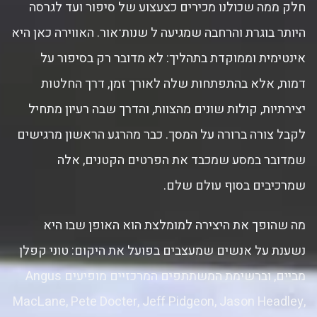
חלק ממה שכולנו מכירים כצעצוע של סיפור ועד לגרסה
היותר בוגרת והרחבה שמגיעה ל שנות־אור. האווירה כאן היא
אינטימית וממוקדת בתהליך: לא מדובר רק בסיפור על
דמות, אלא בהתפתחות שלה לאורך זמן, דרך החלטות
יצירתיות, קולות שונים מהצוות, והדרך שבה רעיון מתחיל
לקבל צורה ברורה על המסך. כבר מהרגע הראשון מרגישים
שמדובר במסע שמכבד את הפרטים הקטנים, אלה
שמרכיבים בסוף עולם שלם.
מה שהופך את היצירה למומלצת הוא האופן שבו היא
נשענת על אנשים שמעצבים בפועל את היקום: טוני קפלן
מביים, וברשימת המשתתפים המרכזיים מופיעים Angus
MacLane, Pete Docter, Jeff Pidgeon, Jason Headley,