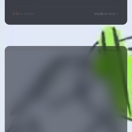
"
— צוות msdb.tv
המלצה אישית