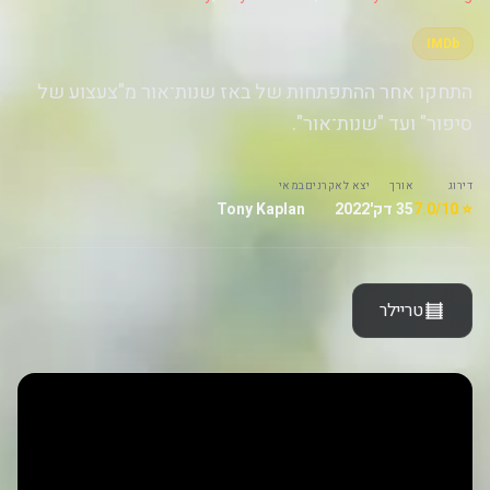
IMDb
התחקו אחר ההתפתחות של באז שנות־אור מ"צעצוע של
סיפור" ועד "שנות־אור".
דירוג
אורך
יצא לאקרנים
במאי
⭐ 7.0/10
35 דק'
2022
Tony Kaplan
טריילר