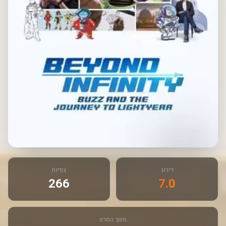
דירוג
צפיות
266
7.0
משך הסרט