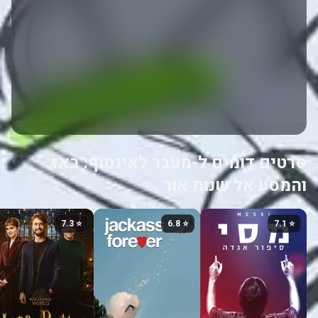
סרטים דומים ל-מעבר לאינסוף: באז
והמסע אל שנות אור
⭐ 7.3
⭐ 6.8
⭐ 7.1