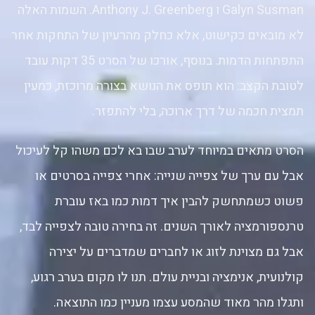
Galyn Susman ו Anthony J. Greenberg. השמות האלה
לא מובאים כקישוט, אלא כחלק מהרעיון של התחקות אחר
התפתחות הדמות. בנוסף, אורכו של הסרט 35 דקות עובד
לטובת הקצב: הוא תופס את הנושא בצורה מרוכזת, כמעין
תמצית חכמה של דרך ארוכה, בלי להתפזר.
הסרט מתאים במיוחד לערב שבו בא לכם משהו קל לעיכול
אבל עם ערך של צפייה שנייה: אחרי צפייה בסרטים או
פשוט כשמתחשק להבין איך דמות כמו באז עוברת
טרנספורמציה לאורך השנים. זה בחירה טובה לצפייה לבד,
אבל גם מצוינת לזוג או לחברים שמדברים על יצירה
קולנועית, אנימציה ובניית עולם. תנו לו מקום בערב רגוע,
ותגלו מהר מאוד שהמסע עצמו מעניין כמו התוצאה.