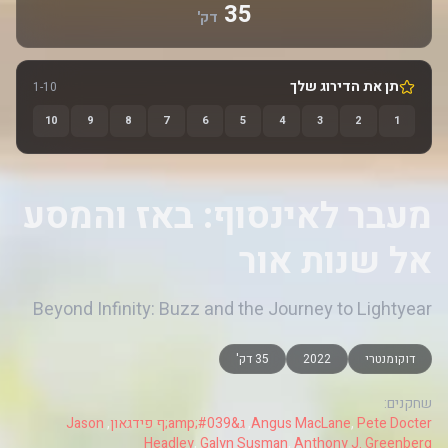
35
דק'
תן את הדירוג שלך
1-10
10
9
8
7
6
5
4
3
2
1
מעבר לאינסוף: באז והמסע
אל שנות אור
Beyond Infinity: Buzz and the Journey to Lightyear
דוקומנטרי
2022
35 דק'
שחקנים:
Pete Docter
,
Angus MacLane
,
ג&amp;#039;ף פידגאון
,
Jason
Headley
,
Galyn Susman
,
Anthony J. Greenberg