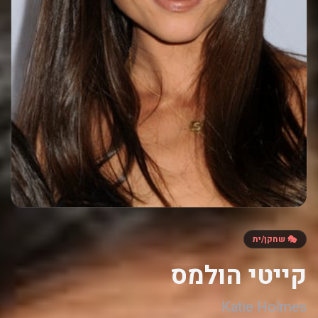
🎭 שחקן/ית
קייטי הולמס
Katie Holmes