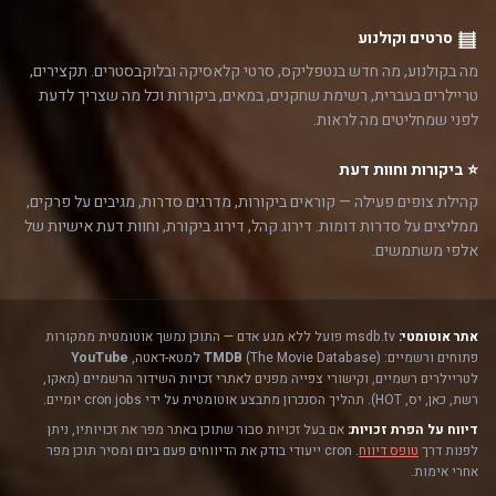
סרטים וקולנוע
מה בקולנוע, מה חדש בנטפליקס, סרטי קלאסיקה ובלוקבסטרים. תקצירים,
טריילרים בעברית, רשימת שחקנים, במאים, ביקורות וכל מה שצריך לדעת
לפני שמחליטים מה לראות.
⭐ ביקורות וחוות דעת
קהילת צופים פעילה — קוראים ביקורות, מדרגים סדרות, מגיבים על פרקים,
ממליצים על סדרות דומות. דירוג קהל, דירוג ביקורת, וחוות דעת אישיות של
אלפי משתמשים.
אתר אוטומטי:
msdb.tv פועל ללא מגע אדם — התוכן נמשך אוטומטית ממקורות
פתוחים ורשמיים:
(The Movie Database) למטא-דאטה,
TMDB
YouTube
לטריילרים רשמיים, וקישורי צפייה מפנים לאתרי זכויות השידור הרשמיים (מאקו,
רשת, כאן, יס, HOT). תהליך הסנכרון מתבצע אוטומטית על ידי cron jobs יומיים.
דיווח על הפרת זכויות:
אם בעל זכויות סבור שתוכן באתר מפר את זכויותיו, ניתן
לפנות דרך
טופס דיווח
. cron ייעודי בודק את הדיווחים פעם ביום ומסיר תוכן מפר
אחרי אימות.