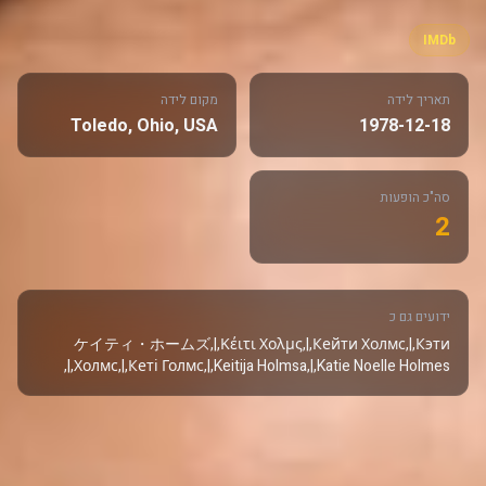
IMDb
תאריך לידה
מקום לידה
Toledo, Ohio, USA
1978-12-18
סה"כ הופעות
2
ידועים גם כ
ケイティ・ホームズ,|,Κέιτι Χολμς,|,Кейти Холмс,|,Кэти
Холмс,|,Кеті Голмс,|,Keitija Holmsa,|,Katie Noelle Holmes,|,