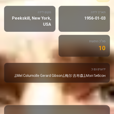
תאריך לידה
מקום לידה
Peekskill, New York,
1956-01-03
USA
סה"כ הופעות
10
ידועים גם כ
Mel Columcille Gerard Gibson,|,梅尔·吉布森,|,Мэл Гибсон,|,