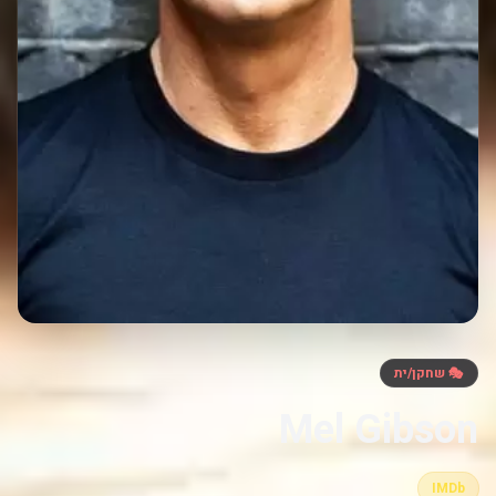
🎭 שחקן/ית
Mel Gibson
IMDb