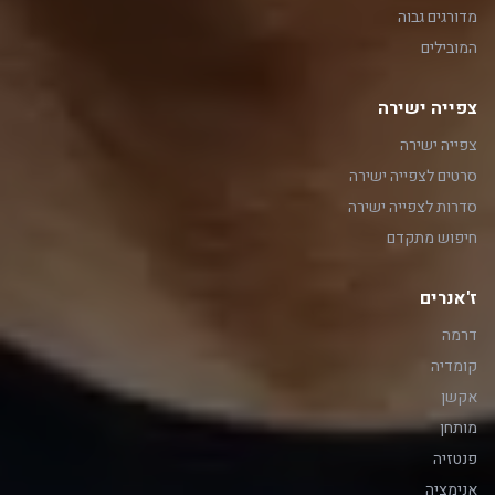
מדורגים גבוה
המובילים
צפייה ישירה
צפייה ישירה
סרטים לצפייה ישירה
סדרות לצפייה ישירה
חיפוש מתקדם
ז'אנרים
דרמה
קומדיה
אקשן
מותחן
פנטזיה
אנימציה