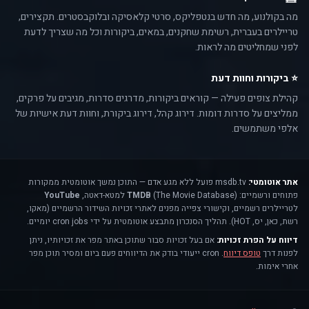
מה בקולנוע, מה חדש בנטפליקס, סרטי קלאסיקה ובלוקבסטרים. תקצירים,
טריילרים בעברית, רשימת שחקנים, במאים, ביקורות וכל מה שצריך לדעת
לפני שמחליטים מה לראות.
⭐ ביקורות וחוות דעת
קהילת צופים פעילה — קוראים ביקורות, מדרגים סדרות, מגיבים על פרקים,
ממליצים על סדרות דומות. דירוג קהל, דירוג ביקורת, וחוות דעת אישיות של
אלפי משתמשים.
אתר אוטומטי:
msdb.tv פועל ללא מגע אדם — התוכן נמשך אוטומטית ממקורות
פתוחים ורשמיים:
(The Movie Database) למטא-דאטה,
TMDB
YouTube
לטריילרים רשמיים, וקישורי צפייה מפנים לאתרי זכויות השידור הרשמיים (מאקו,
רשת, כאן, יס, HOT). תהליך הסנכרון מתבצע אוטומטית על ידי cron jobs יומיים.
דיווח על הפרת זכויות:
אם בעל זכויות סבור שתוכן באתר מפר את זכויותיו, ניתן
לפנות דרך
טופס דיווח
. cron ייעודי בודק את הדיווחים פעם ביום ומסיר תוכן מפר
אחרי אימות.