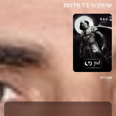
שיחק/ה ב1 סדרות
⭐ 8.6
מון נייט
2022