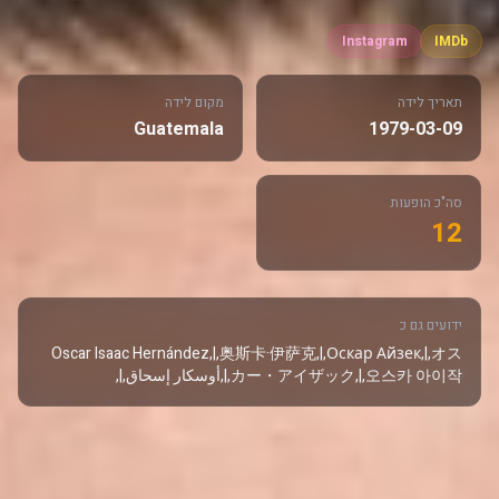
Instagram
IMDb
תאריך לידה
מקום לידה
Guatemala
1979-03-09
סה"כ הופעות
12
ידועים גם כ
Oscar Isaac Hernández,|,奥斯卡·伊萨克,|,Оскар Айзек,|,オス
カー・アイザック,|,오스카 아이작,|,أوسكار إسحاق,|,