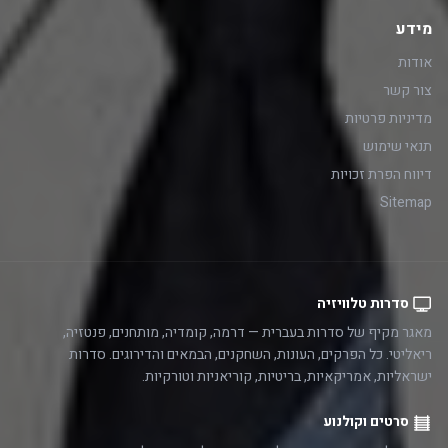
מידע
אודות
צור קשר
מדיניות פרטיות
תנאי שימוש
דיווח הפרת זכויות
Sitemap
סדרות טלוויזיה
מאגר מקיף של סדרות בעברית — דרמה, קומדיה, מותחנים, פנטזיה,
ריאליטי. כל הפרקים, העונות, השחקנים, הבמאים והדירוגים. סדרות
ישראליות, אמריקאיות, בריטיות, קוריאניות וטורקיות.
סרטים וקולנוע