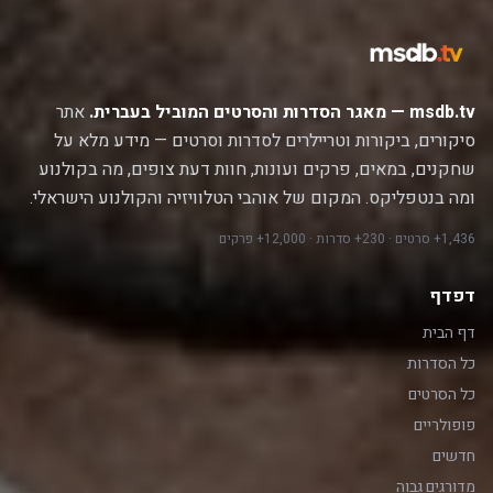
msdb.tv — מאגר הסדרות והסרטים המוביל בעברית.
אתר
סיקורים, ביקורות וטריילרים לסדרות וסרטים — מידע מלא על
שחקנים, במאים, פרקים ועונות, חוות דעת צופים, מה בקולנוע
ומה בנטפליקס. המקום של אוהבי הטלוויזיה והקולנוע הישראלי.
1,436+ סרטים · 230+ סדרות · 12,000+ פרקים
דפדף
דף הבית
כל הסדרות
כל הסרטים
פופולריים
חדשים
מדורגים גבוה