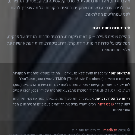
מה בקולנוע, מה חדש בנטפליקס, סרטי קלאסיקה ובלוקבסטרים. תקצירים,
טריילרים בעברית, רשימת שחקנים, במאים, ביקורות וכל מה שצריך לדעת
לפני שמחליטים מה לראות.
⭐ ביקורות וחוות דעת
קהילת צופים פעילה — קוראים ביקורות, מדרגים סדרות, מגיבים על פרקים,
ממליצים על סדרות דומות. דירוג קהל, דירוג ביקורת, וחוות דעת אישיות של
אלפי משתמשים.
אתר אוטומטי:
msdb.tv פועל ללא מגע אדם — התוכן נמשך אוטומטית ממקורות
פתוחים ורשמיים:
(The Movie Database) למטא-דאטה,
TMDB
YouTube
לטריילרים רשמיים, וקישורי צפייה מפנים לאתרי זכויות השידור הרשמיים (מאקו,
רשת, כאן, יס, HOT). תהליך הסנכרון מתבצע אוטומטית על ידי cron jobs יומיים.
דיווח על הפרת זכויות:
אם בעל זכויות סבור שתוכן באתר מפר את זכויותיו, ניתן
לפנות דרך
טופס דיווח
. cron ייעודי בודק את הדיווחים פעם ביום ומסיר תוכן מפר
אחרי אימות.
© 2026
msdb.tv
· כל הזכויות שמורות
תוכן הסרטים והסדרות שייך לבעלי הזכויות שלהם · האתר אינו מארח תוכן בעצמו.