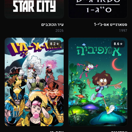
סטארגייט אס-ג'י-1
עיר הכוכבים
2026
1997
⭐ 8.2
⭐ 8.6