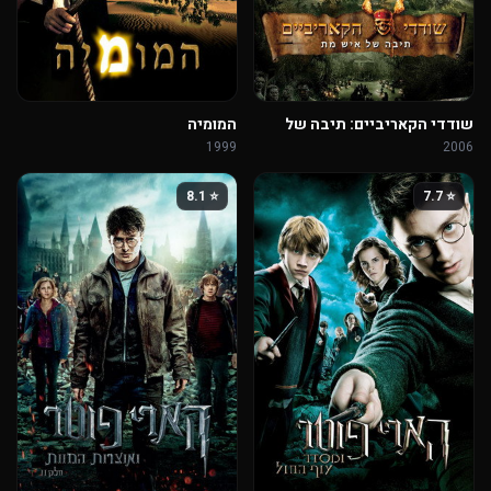
שודדי הקאריביים: תיבה של
המומיה
איש מת
1999
2006
⭐ 8.1
⭐ 7.7