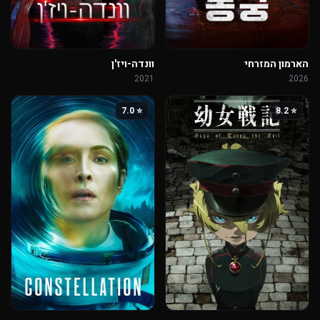
הארמון המזרחי
וונדה-ויז'ן
2021
2026
⭐ 7.0
⭐ 8.2