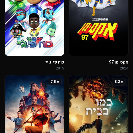
אקס-מן 97
כוח פי-ג'יי
2015
2024
⭐ 7.8
⭐ 8.2