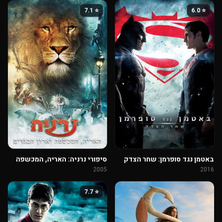
⭐ 7.1
⭐ 6.0
באטמן נגד סופרמן: שחר הצדק
סיפורי נרניה: האריה, המכשפה
וארון הבגדים
2005
2016
⭐ 7.7