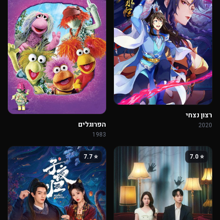
רצון נצחי
הפרוגלים
2020
1983
⭐ 7.7
⭐ 7.0