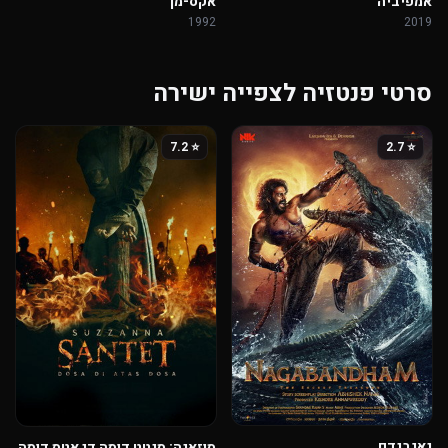
אמפיביה
אקס-מן
1992
2019
סרטי פנטזיה לצפייה ישירה
⭐ 7.2
⭐ 2.7
נאגבנדם
סוזאנה: סנטט דוסה דִי אטַס דוסה