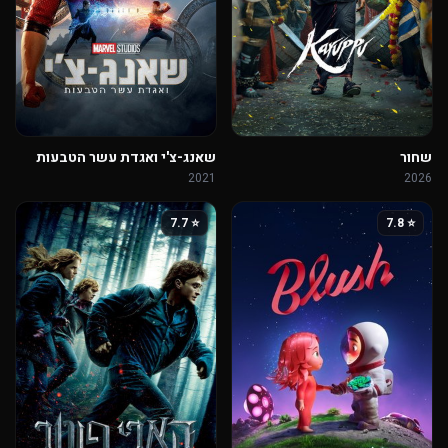
שחור
שאנג-צ'י ואגדת עשר הטבעות
2021
2026
⭐ 7.7
⭐ 7.8