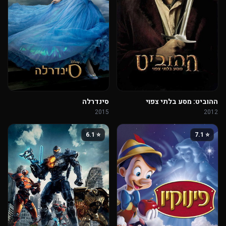
ההוביט: מסע בלתי צפוי
סינדרלה
2015
2012
⭐ 6.1
⭐ 7.1